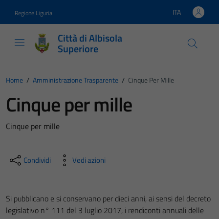
Vai ai contenuti
Vai al footer
ITA
Regione Liguria
Lingua attiva:
Città di Albisola
Superiore
Home
/
Amministrazione Trasparente
/
Cinque Per Mille
Cinque per mille
Cinque per mille
Condividi
Vedi azioni
Si pubblicano e si conservano per dieci anni, ai sensi del decreto
legislativo n° 111 del 3 luglio 2017, i rendiconti annuali delle