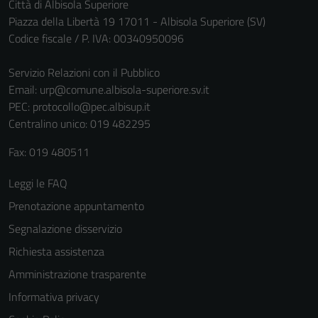
Città di Albisola Superiore
Piazza della Libertà 19 17011 - Albisola Superiore (SV)
Codice fiscale / P. IVA: 00340950096
Servizio Relazioni con il Pubblico
Email:
urp@comune.albisola-superiore.sv.it
PEC:
protocollo@pec.albisup.it
Centralino unico: 019 482295
Tecnici
Fax: 019 480511
Questi cookie
sono necessari
Leggi le FAQ
per il
Prenotazione appuntamento
funzionamento
Segnalazione disservizio
del sito e non
possono
Richiesta assistenza
essere
Amministrazione trasparente
disabilitati.
Informativa privacy
Questi cookie
non raccolgono