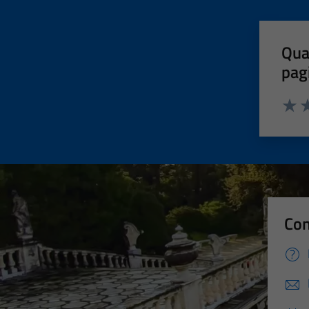
Qua
pag
Valut
Va
Con