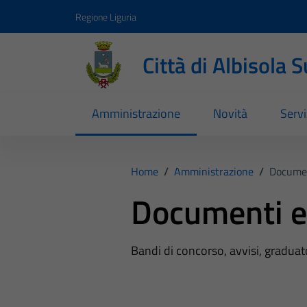
Vai ai contenuti
Vai al footer
Regione Liguria
Città di Albisola 
Amministrazione
Novità
Servi
Home
/
Amministrazione
/
Documen
Documenti e
Bandi di concorso, avvisi, graduato