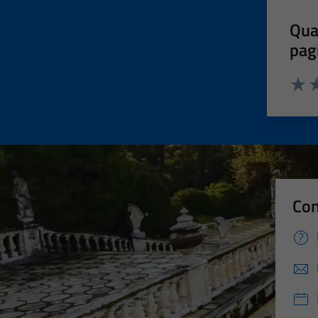
Qua
pag
Valut
Va
Con