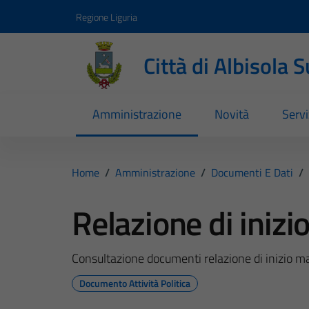
Vai ai contenuti
Vai al footer
Regione Liguria
Città di Albisola 
Amministrazione
Novità
Servi
Home
/
Amministrazione
/
Documenti E Dati
/
Relazione di iniz
Consultazione documenti relazione di inizio
Documento Attività Politica