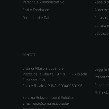
Personale Amministrativo
Appalti p
Enti e Fondazioni
Autorizza
Documenti e Dati
Catasto,
Cultura 
Educazio
CONTATTI
Città di Albisola Superiore
Leggi le
Piazza della Libertà 19 17011 - Albisola
Prenota
Superiore (SV)
Segnalazi
Codice fiscale / P. IVA: 00340950096
Richiest
Servizio Relazioni con il Pubblico
Email:
urp@comune.albisola-