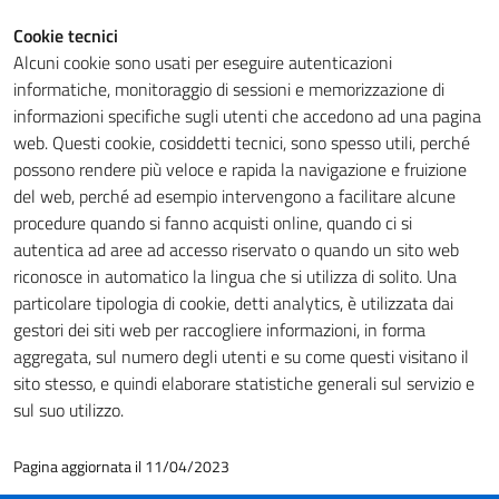
Cookie tecnici
Alcuni cookie sono usati per eseguire autenticazioni
Tecnici
informatiche, monitoraggio di sessioni e memorizzazione di
Questi cookie
informazioni specifiche sugli utenti che accedono ad una pagina
sono necessari
web. Questi cookie, cosiddetti tecnici, sono spesso utili, perché
per il
possono rendere più veloce e rapida la navigazione e fruizione
funzionamento
del web, perché ad esempio intervengono a facilitare alcune
del sito e non
procedure quando si fanno acquisti online, quando ci si
possono
autentica ad aree ad accesso riservato o quando un sito web
essere
riconosce in automatico la lingua che si utilizza di solito. Una
disabilitati.
particolare tipologia di cookie, detti analytics, è utilizzata dai
Questi cookie
gestori dei siti web per raccogliere informazioni, in forma
non raccolgono
aggregata, sul numero degli utenti e su come questi visitano il
informazioni
sito stesso, e quindi elaborare statistiche generali sul servizio e
personali.
sul suo utilizzo.
Pagina aggiornata il 11/04/2023