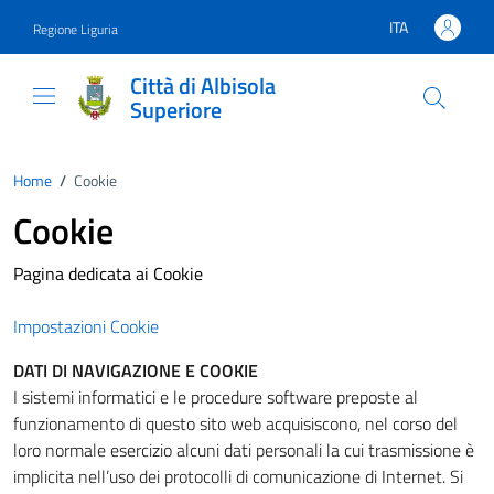
Vai ai contenuti
Vai al footer
ITA
Regione Liguria
Lingua attiva:
Città di Albisola
Superiore
Home
/
Cookie
Cookie
Pagina dedicata ai Cookie
Impostazioni Cookie
DATI DI NAVIGAZIONE E COOKIE
I sistemi informatici e le procedure software preposte al
funzionamento di questo sito web acquisiscono, nel corso del
loro normale esercizio alcuni dati personali la cui trasmissione è
implicita nell’uso dei protocolli di comunicazione di Internet. Si