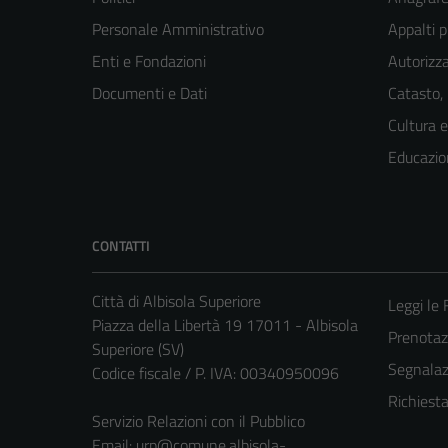
Personale Amministrativo
Appalti p
Enti e Fondazioni
Autorizza
Documenti e Dati
Catasto,
Cultura 
Educazio
CONTATTI
Città di Albisola Superiore
Leggi le
Piazza della Libertà 19 17011 - Albisola
Prenota
Superiore (SV)
Segnalazi
Codice fiscale / P. IVA: 00340950096
Richiest
Servizio Relazioni con il Pubblico
Email:
urp@comune.albisola-