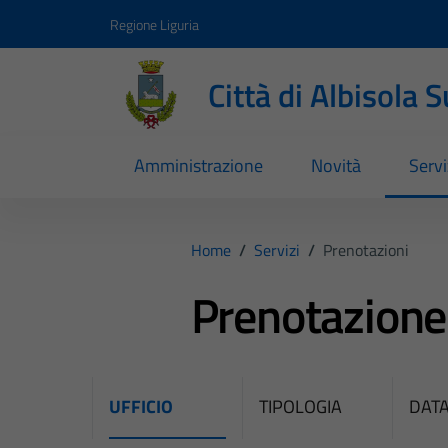
Vai ai contenuti
Vai al footer
Regione Liguria
Città di Albisola 
Amministrazione
Novità
Servi
Home
/
Servizi
/
Prenotazioni
Prenotazion
UFFICIO
TIPOLOGIA
DATA