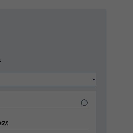
o
 (SV)