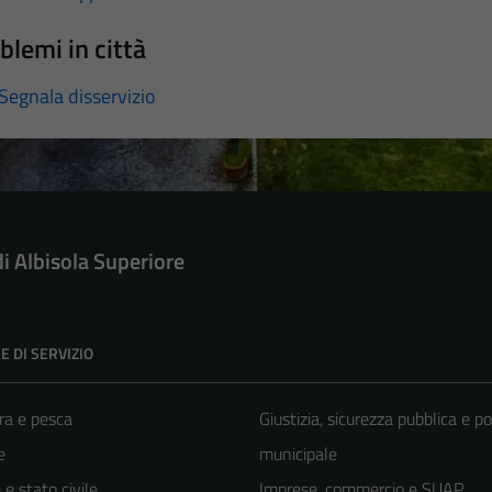
blemi in città
Segnala disservizio
di Albisola Superiore
E DI SERVIZIO
ra e pesca
Giustizia, sicurezza pubblica e po
e
municipale
e stato civile
Imprese, commercio e SUAP