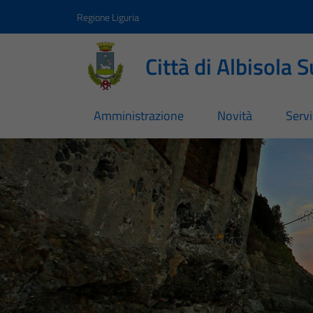
Vai ai contenuti
Vai al footer
Regione Liguria
Città di Albisola 
Amministrazione
Novità
Servi
Città di Albisola Superi
Contenuti in evidenza