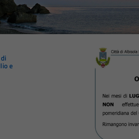
 di
lio e