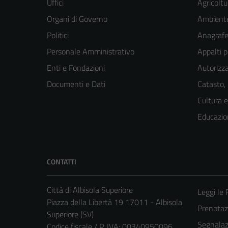
Uffici
Agricoltu
Organi di Governo
Ambient
Politici
Anagrafe 
Personale Amministrativo
Appalti p
Enti e Fondazioni
Autorizza
Documenti e Dati
Catasto,
Cultura 
Educazio
CONTATTI
Città di Albisola Superiore
Leggi le
Piazza della Libertà 19 17011 - Albisola
Prenota
Superiore (SV)
Segnalazi
Codice fiscale / P. IVA: 00340950096