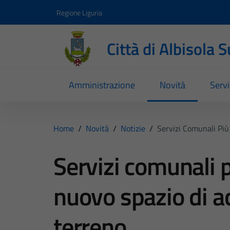
Vai ai contenuti
Vai al footer
Regione Liguria
Città di Albisola 
Amministrazione
Novità
Servi
Home
/
Novità
/
Notizie
/
Servizi Comunali Più
Servizi comunali pi
nuovo spazio di a
terreno