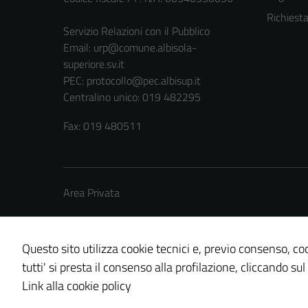
Richiest
Servizio Relazioni con il Pubblico
Email:
urp@comune.albisola-
superiore.sv.it
PEC:
protocollo@pec.albisup.it
Centralino unico: 019 482295
Fax: 019 480511
Area Privata
Questo sito utilizza cookie tecnici e, previo consenso, coo
tutti' si presta il consenso alla profilazione, cliccando sul
Credits: ©
Technical Design s.r.l.
Link alla cookie policy