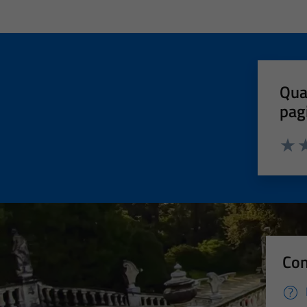
Qua
pag
Valut
Va
Con