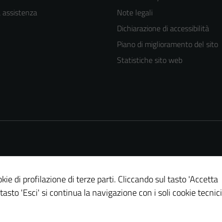
a assistenza
Note legali
Dichiarazione di accessibilità
Piano di miglioramento del sito
Statistiche sito web
Tecnici
Questi cookie
sono necessari
per il
funzionamento
del sito e non
possono
kie di profilazione di terze parti. Cliccando sul tasto 'Accetta
essere
 tasto 'Esci' si continua la navigazione con i soli cookie tecnici
disabilitati.
Questi cookie
non