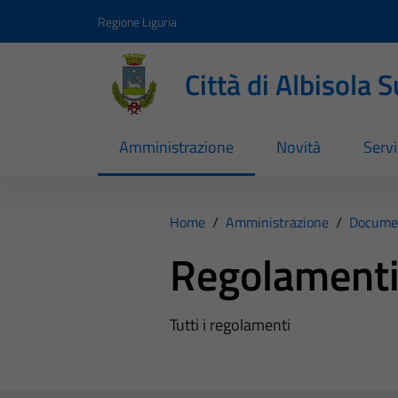
Vai ai contenuti
Vai al footer
Regione Liguria
Città di Albisola 
Amministrazione
Novità
Servi
Home
/
Amministrazione
/
Documen
Regolament
Tutti i regolamenti