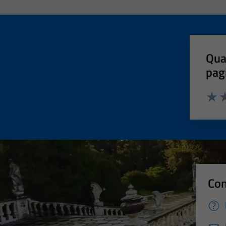
Qua
pag
Valut
Va
Con