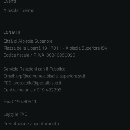
Eventi
Albisola Turismo
CONTATTI
Città di Albisola Superiore
Piazza della Libertà 19 17011 - Albisola Superiore (SV)
Codice fiscale / P. IVA: 00340950096
Servizio Relazioni con il Pubblico
Email:
urp@comune.albisola-superiore.sv.it
Tecnici
PEC:
protocollo@pec.albisup.it
Questi cookie
Centralino unico: 019 482295
sono necessari
per il
Fax: 019 480511
funzionamento
del sito e non
Leggi le FAQ
possono
Prenotazione appuntamento
essere