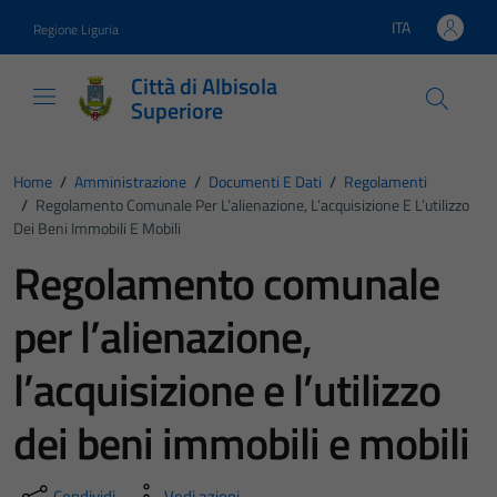
Vai ai contenuti
Vai al footer
ITA
Regione Liguria
Lingua attiva:
Città di Albisola
Superiore
Home
/
Amministrazione
/
Documenti E Dati
/
Regolamenti
/
Regolamento Comunale Per L’alienazione, L’acquisizione E L’utilizzo
Dei Beni Immobili E Mobili
Regolamento comunale
per l’alienazione,
l’acquisizione e l’utilizzo
dei beni immobili e mobili
Condividi
Vedi azioni