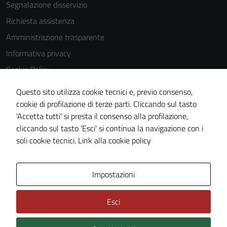
Segnalazione disservizio
disabilitati.
Questi cookie
Richiesta assistenza
non raccolgono
Amministrazione trasparente
informazioni
Informativa privacy
personali.
Cookie Policy
Note legali
Questo sito utilizza cookie tecnici e, previo consenso,
Dichiarazione di accessibilità
cookie di profilazione di terze parti. Cliccando sul tasto
'Accetta tutti' si presta il consenso alla profilazione,
Piano di miglioramento del sito
cliccando sul tasto 'Esci' si continua la navigazione con i
Statistiche sito web
soli cookie tecnici.
Link alla cookie policy
Area Privata
Impostazioni
Esci