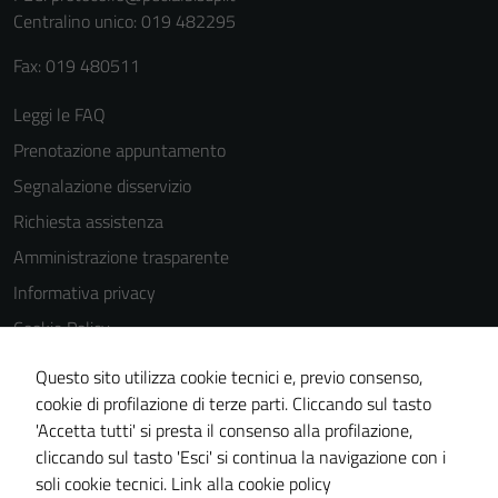
Centralino unico: 019 482295
del sito e non
possono
Fax: 019 480511
essere
disabilitati.
Leggi le FAQ
Questi cookie
Prenotazione appuntamento
non raccolgono
Segnalazione disservizio
informazioni
personali.
Richiesta assistenza
Amministrazione trasparente
Informativa privacy
Cookie Policy
Note legali
Questo sito utilizza cookie tecnici e, previo consenso,
Dichiarazione di accessibilità
cookie di profilazione di terze parti. Cliccando sul tasto
'Accetta tutti' si presta il consenso alla profilazione,
Piano di miglioramento del sito
cliccando sul tasto 'Esci' si continua la navigazione con i
Statistiche sito web
soli cookie tecnici.
Link alla cookie policy