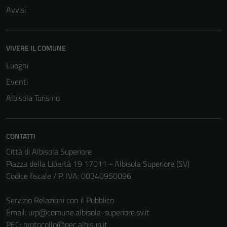
Avvisi
VIVERE IL COMUNE
Luoghi
Eventi
Albisola Turismo
CONTATTI
Città di Albisola Superiore
Piazza della Libertà 19 17011 - Albisola Superiore (SV)
Codice fiscale / P. IVA: 00340950096
Tecnici
Questi cookie
Servizio Relazioni con il Pubblico
sono necessari
Email:
urp@comune.albisola-superiore.sv.it
per il
PEC:
protocollo@pec.albisup.it
funzionamento