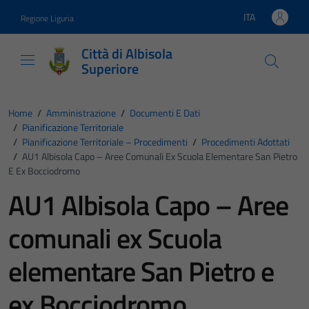
Vai ai contenuti
Vai al footer
ITA
Regione Liguria
Lingua attiva:
Città di Albisola
Superiore
Home
/
Amministrazione
/
Documenti E Dati
/
Pianificazione Territoriale
/
Pianificazione Territoriale – Procedimenti
/
Procedimenti Adottati
/
AU1 Albisola Capo – Aree Comunali Ex Scuola Elementare San Pietro
E Ex Bocciodromo
AU1 Albisola Capo – Aree
comunali ex Scuola
elementare San Pietro e
ex Bocciodromo