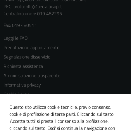
funzionamento
PEC:
protocollo@pec.albisup.it
del sito e non
Centralino unico: 019 482295
possono
essere
Fax: 019 480511
disabilitati.
Leggi le FAQ
Questi cookie
non raccolgono
Prenotazione appuntamento
informazioni
Segnalazione disservizio
personali.
Richiesta assistenza
Amministrazione trasparente
Informativa privacy
Cookie Policy
Note legali
Questo sito utilizza cookie tecnici e, previo consenso,
Dichiarazione di accessibilità
cookie di profilazione di terze parti. Cliccando sul tasto
'Accetta tutti' si presta il consenso alla profilazione,
Piano di miglioramento del sito
cliccando sul tasto 'Esci' si continua la navigazione con i