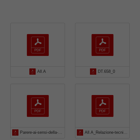
All.A
DT.658_0
Parere-ai-sensi-della-L.-R.-32-2012-Agg.-n.-4-del-PUC-DT-647-2019
All.A_Relazione-tecnica_0