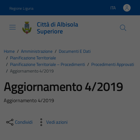
Vai ai contenuti
Vai al footer
ITA
Regione Liguria
Lingua attiva:
Città di Albisola
Superiore
Home
/
Amministrazione
/
Documenti E Dati
/
Pianificazione Territoriale
/
Pianificazione Territoriale – Procedimenti
/
Procedimenti Approvati
/
Aggiornamento 4/2019
Aggiornamento 4/2019
Aggiornamento 4/2019
Condividi
Vedi azioni