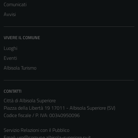
Comunicati
Avvisi
VIVERE IL COMUNE
Luoghi
Eventi
Albisola Turismo
CONTATTI
Città di Albisola Superiore
Piazza della Libertà 19 17011 - Albisola Superiore (SV)
Tecnici
Codice fiscale / P. IVA: 00340950096
Questi cookie
sono necessari
Servizio Relazioni con il Pubblico
per il
Email:
urp@comune.albisola-superiore.sv.it