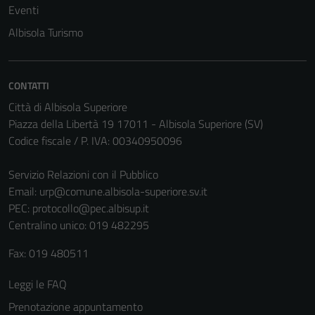
Eventi
Albisola Turismo
CONTATTI
Città di Albisola Superiore
Piazza della Libertà 19 17011 - Albisola Superiore (SV)
Codice fiscale / P. IVA: 00340950096
Servizio Relazioni con il Pubblico
Email:
urp@comune.albisola-superiore.sv.it
Tecnici
PEC:
protocollo@pec.albisup.it
Questi cookie
Centralino unico: 019 482295
sono necessari
per il
Fax: 019 480511
funzionamento
del sito e non
Leggi le FAQ
possono
Prenotazione appuntamento
essere