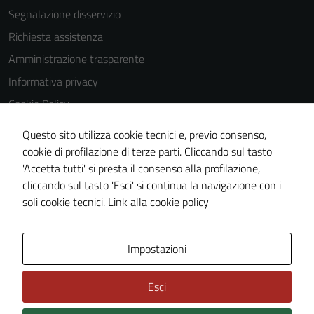
Segnalazione disservizio
disabilitati.
Questi cookie
Richiesta assistenza
non raccolgono
Amministrazione trasparente
informazioni
Informativa privacy
personali.
Cookie Policy
Note legali
Questo sito utilizza cookie tecnici e, previo consenso,
Dichiarazione di accessibilità
cookie di profilazione di terze parti. Cliccando sul tasto
'Accetta tutti' si presta il consenso alla profilazione,
Piano di miglioramento del sito
cliccando sul tasto 'Esci' si continua la navigazione con i
Statistiche sito web
soli cookie tecnici.
Link alla cookie policy
Area Privata
Impostazioni
Esci