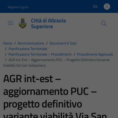
Vai ai contenuti
Vai al footer
ITA
Regione Liguria
Lingua attiva:
Città di Albisola
Superiore
Home
/
Amministrazione
/
Documenti E Dati
/
Pianificazione Territoriale
/
Pianificazione Territoriale – Procedimenti
/
Procedimenti Approvati
/
AGR Int-Est – Aggiornamento PUC – Progetto Definitivo Variante
Viabilità Via San Sebastiano
AGR int-est –
aggiornamento PUC –
progetto definitivo
variante viabilità Via San