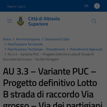
Vai ai contenuti
Vai al footer
ITA
Regione Liguria
Lingua attiva:
Città di Albisola
Superiore
Home
/
Amministrazione
/
Documenti E Dati
/
Pianificazione Territoriale
/
Pianificazione Territoriale – Procedimenti
/
Procedimenti Approvati
/
AU 3.3 – Variante PUC – Progetto Definitivo Lotto B Strada Di
Raccordo Via Grosso – Via Dei Partigiani
AU 3.3 – Variante PUC –
Progetto definitivo Lotto
B strada di raccordo Via
grosso – Via dei partigiani