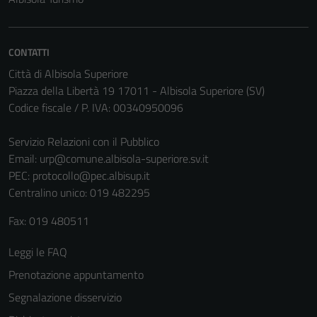
CONTATTI
Città di Albisola Superiore
Piazza della Libertà 19 17011 - Albisola Superiore (SV)
Codice fiscale / P. IVA: 00340950096
Servizio Relazioni con il Pubblico
Email:
urp@comune.albisola-superiore.sv.it
PEC:
protocollo@pec.albisup.it
Tecnici
Centralino unico: 019 482295
Questi cookie
sono necessari
Fax: 019 480511
per il
funzionamento
Leggi le FAQ
del sito e non
Prenotazione appuntamento
possono
Segnalazione disservizio
essere
disabilitati.