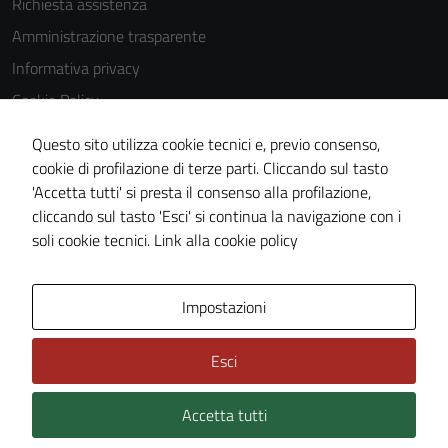
Richiesta assistenza
Questi cookie
Amministrazione trasparente
non raccolgono
Informativa privacy
informazioni
personali.
Cookie Policy
Note legali
Questo sito utilizza cookie tecnici e, previo consenso,
Dichiarazione di accessibilità
cookie di profilazione di terze parti. Cliccando sul tasto
'Accetta tutti' si presta il consenso alla profilazione,
Piano di miglioramento del sito
cliccando sul tasto 'Esci' si continua la navigazione con i
Statistiche sito web
soli cookie tecnici.
Link alla cookie policy
Area Privata
Impostazioni
Esci
Accetta tutti
Credits: ©
Technical Design s.r.l.