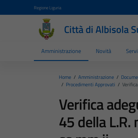
Vai ai contenuti
Vai al footer
Regione Liguria
Città di Albisola 
Amministrazione
Novità
Servi
Home
/
Amministrazione
/
Documen
/
Procedimenti Approvati
/
Verific
Verifica adeg
45 della L.R.