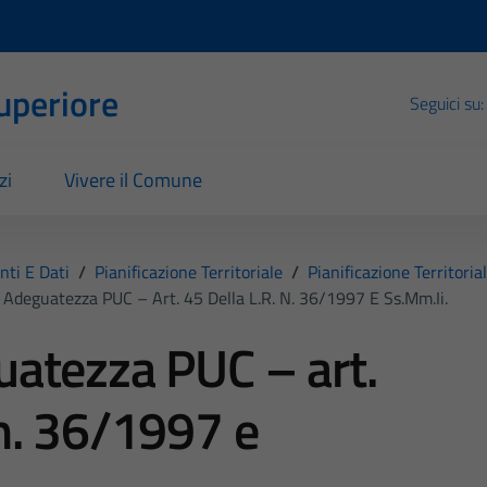
Superiore
Seguici su:
zi
Vivere il Comune
ti E Dati
/
Pianificazione Territoriale
/
Pianificazione Territori
a Adeguatezza PUC – Art. 45 Della L.R. N. 36/1997 E Ss.mm.ii.
uatezza PUC – art.
 n. 36/1997 e