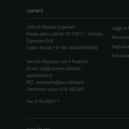
CONTATTI
Città di Albisola Superiore
Leggi le
Piazza della Libertà 19 17011 - Albisola
Prenota
Superiore (SV)
Segnalazi
Codice fiscale / P. IVA: 00340950096
Richiest
Servizio Relazioni con il Pubblico
Email:
urp@comune.albisola-
superiore.sv.it
PEC:
protocollo@pec.albisup.it
Centralino unico: 019 482295
Fax: 019 480511