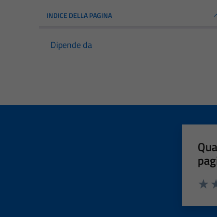
INDICE DELLA PAGINA
Dipende da
Qua
pag
Valut
Va