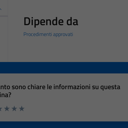
Dipende da
Procedimenti approvati
nto sono chiare le informazioni su questa
ina?
a 1 stelle su 5
luta 2 stelle su 5
Valuta 3 stelle su 5
Valuta 4 stelle su 5
Valuta 5 stelle su 5