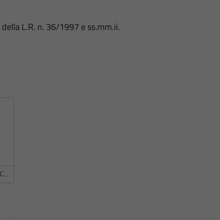
 della L.R. n. 36/1997 e ss.mm.ii.
Verifica-Adeg-PUC-Alb-S-2014-11-27-Relazione-mod-Tomiolo-DEFINITIVA