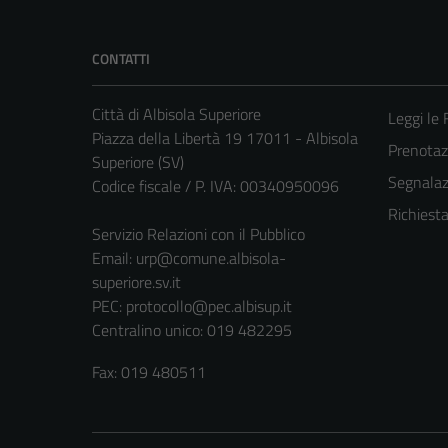
CONTATTI
Città di Albisola Superiore
Leggi le
Piazza della Libertà 19 17011 - Albisola
Prenota
Superiore (SV)
Segnalazi
Codice fiscale / P. IVA: 00340950096
Richiest
Servizio Relazioni con il Pubblico
Email:
urp@comune.albisola-
superiore.sv.it
PEC:
protocollo@pec.albisup.it
Centralino unico: 019 482295
Fax: 019 480511