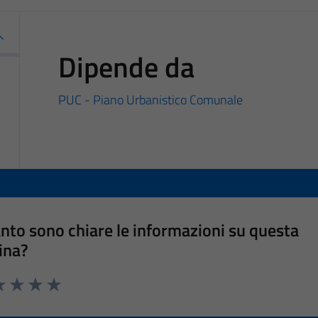
Dipende da
PUC - Piano Urbanistico Comunale
nto sono chiare le informazioni su questa
ina?
a 1 stelle su 5
luta 2 stelle su 5
Valuta 3 stelle su 5
Valuta 4 stelle su 5
Valuta 5 stelle su 5