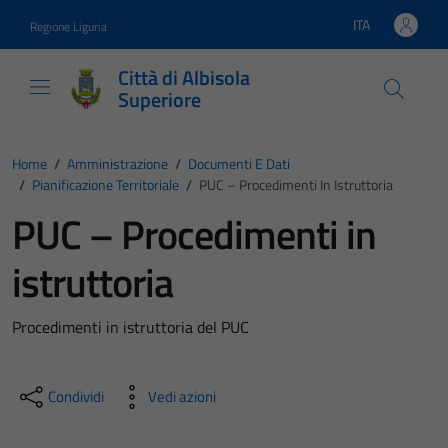
Vai ai contenuti
Vai al footer
ITA
Regione Liguria
Lingua attiva:
Città di Albisola
Superiore
Home
/
Amministrazione
/
Documenti E Dati
/
Pianificazione Territoriale
/
PUC – Procedimenti In Istruttoria
PUC – Procedimenti in
istruttoria
Procedimenti in istruttoria del PUC
Condividi
Vedi azioni