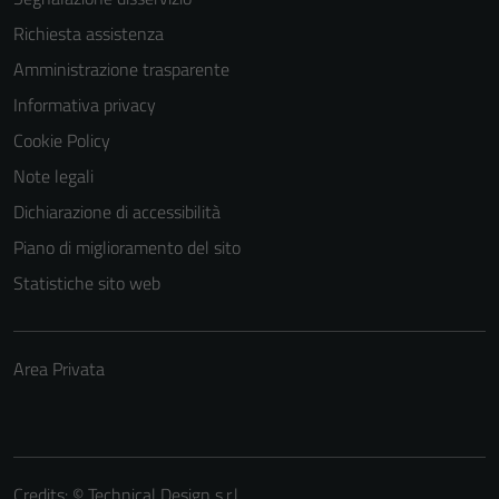
funzionamento
Richiesta assistenza
del sito e non
Amministrazione trasparente
possono
essere
Informativa privacy
disabilitati.
Cookie Policy
Questi cookie
Note legali
non raccolgono
informazioni
Dichiarazione di accessibilità
personali.
Piano di miglioramento del sito
Statistiche sito web
Area Privata
Credits: ©
Technical Design s.r.l.