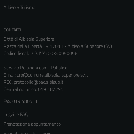
Albisola Turismo
CONTATTI
Città di Albisola Superiore
Piazza della Libertà 19 17011 - Albisola Superiore (SV)
Codice fiscale / P. IVA: 00340950096
Servizio Relazioni con il Pubblico
Email:
urp@comune.albisola-superiore.sv.it
PEC:
protocollo@pec.albisup.it
Centralino unico: 019 482295
Fax: 019 480511
Tecnici
Leggi le FAQ
Questi cookie
Prenotazione appuntamento
sono necessari
per il
Segnalazione disservizio