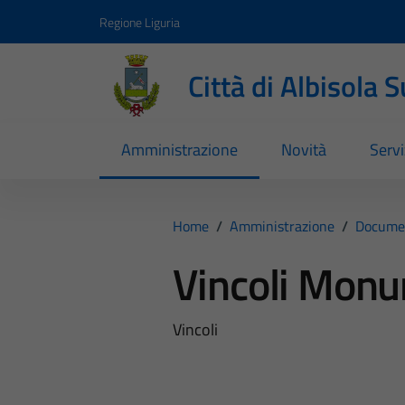
Vai ai contenuti
Vai al footer
Regione Liguria
Città di Albisola 
Amministrazione
Novità
Servi
Home
/
Amministrazione
/
Documen
Vincoli Monu
Vincoli