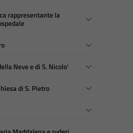
ca rappresentante la
'ospedale
ro
lla Neve e di S. Nicolo'
iesa di S. Pietro
aria Maddalena e ruderi