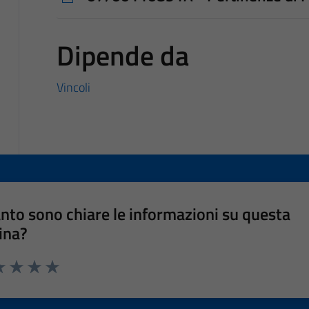
Dipende da
Vincoli
nto sono chiare le informazioni su questa
ina?
a 1 stelle su 5
luta 2 stelle su 5
Valuta 3 stelle su 5
Valuta 4 stelle su 5
Valuta 5 stelle su 5