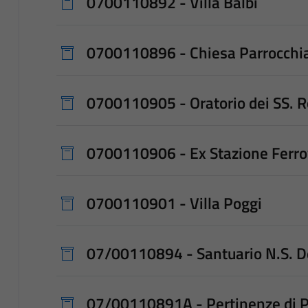
0700110892 - Villa Balbi
0700110896 - Chiesa Parrocchial
0700110905 - Oratorio dei SS. R
0700110906 - Ex Stazione Ferrov
0700110901 - Villa Poggi
07/00110894 - Santuario N.S. D
07/00110891A - Pertinenze di P