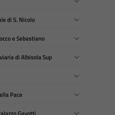
e di S. Nicolo
occo e Sebastiano
iaria di Albisola Sup
ella Pace
alazzo Gavotti