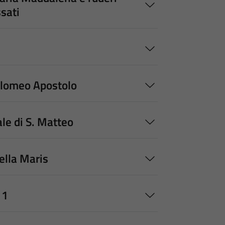
sati
olomeo Apostolo
le di S. Matteo
ella Maris
 1