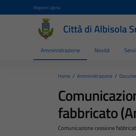
Vai ai contenuti
Vai al footer
Regione Liguria
Città di Albisola 
Amministrazione
Novità
Servi
Home
/
Amministrazione
/
Documen
Comunicazion
fabbricato (A
Comunicazione cessione fabbricat