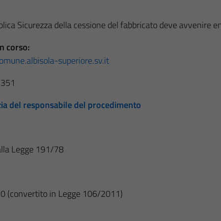
blica Sicurezza della cessione del fabbricato deve avvenire en
n corso:
mune.albisola-superiore.sv.it
85351
rzia del responsabile del procedimento
dalla Legge 191/78
70 (convertito in Legge 106/2011)