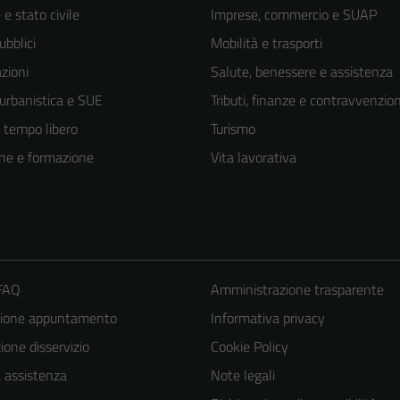
e stato civile
Imprese, commercio e SUAP
ubblici
Mobilità e trasporti
zioni
Salute, benessere e assistenza
 urbanistica e SUE
Tributi, finanze e contravvenzion
e tempo libero
Turismo
ne e formazione
Vita lavorativa
 FAQ
Amministrazione trasparente
zione appuntamento
Informativa privacy
Tecnici
one disservizio
Cookie Policy
Questi cookie
a assistenza
Note legali
sono necessari