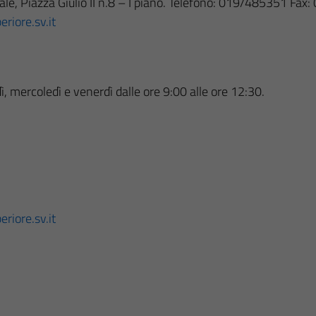
ale, Piazza Giulio II n.8 – I piano. Telefono: 019/485351 Fa
riore.sv.it
dì, mercoledì e venerdì dalle ore 9:00 alle ore 12:30.
riore.sv.it