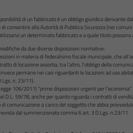
nibilità di un fabbricato è un obbligo giuridico derivante dal
di consentire alla Autorità di Pubblica Sicurezza (nei comuni 
tilizzano un determinato fabbricato e a quale titolo possono a
modifiche da due diverse disposizioni normative:
zioni in materia di federalismo fiscale municipale, che all’art
tratto di locazione assorba, tra l’altro, l’obbligo della comuni
 invece permane nei casi riguardanti le locazioni ad uso abitat
D.Lgs. n. 23/11).
Legge 106/2011) “prime disposizioni urgenti per l’economia” 
del D.L. 59/78, anche per quanto riguarda i contratti di vendita
o di comunicazione a carico del soggetto che abbia provveduto 
 prevista dal summenzionato comma 6 art. 3 D.Lgs. n.23/11.