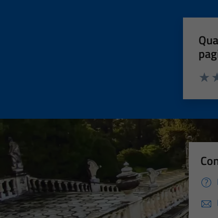
Qua
pag
Valut
Va
Con