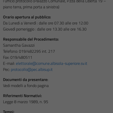
l’ufficio protocollo (Palazzo Comunale, P.zza della Libertà 19 –
piano terra, prima porta a sinistra)
Orario apertura al pubblico:
Da Lunedi a Venerdì : dalle ore 07.30 alle ore 12.00
Giovedì pomeriggio : dalle ore 13.30 alle ore 16.30
Responsabile del Procedimento:
Samantha Gavazzi
Telefono: 019/482295 int. 217
Fax: 019/480511
E-mail:
elettorale@comune.albisola-superiore.sv.it
Pec:
protocollo@pec.albisup.it
Documenti da presentare:
Vedi modelli a fondo pagina
Riferimenti Normativi:
Legge 8 marzo 1989, n. 95
Tempi: