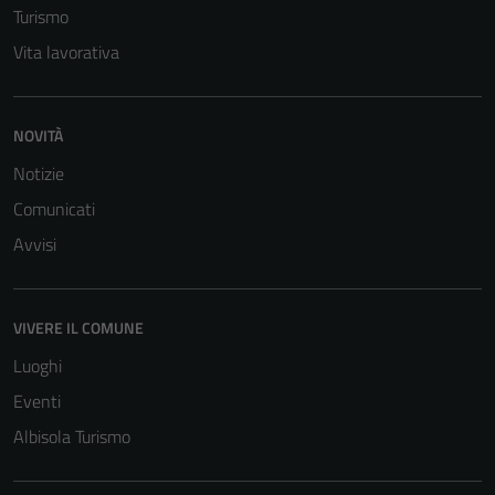
Turismo
Vita lavorativa
NOVITÀ
Notizie
Comunicati
Avvisi
Tecnici
Questi cookie
sono necessari
VIVERE IL COMUNE
per il
funzionamento
Luoghi
del sito e non
Eventi
possono
Albisola Turismo
essere
disabilitati.
Questi cookie