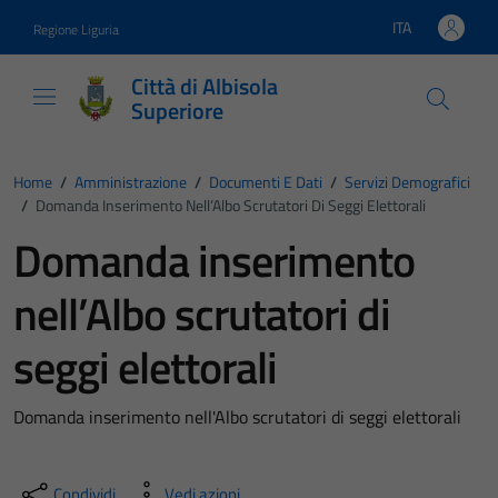
Vai ai contenuti
Vai al footer
ITA
Regione Liguria
Lingua attiva:
Città di Albisola
Superiore
Home
/
Amministrazione
/
Documenti E Dati
/
Servizi Demografici
/
Domanda Inserimento Nell’Albo Scrutatori Di Seggi Elettorali
Domanda inserimento
nell’Albo scrutatori di
seggi elettorali
Domanda inserimento nell'Albo scrutatori di seggi elettorali
Condividi
Vedi azioni