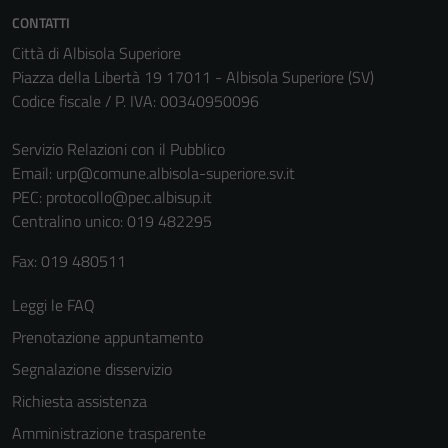
non raccolgono
CONTATTI
informazioni
Città di Albisola Superiore
personali.
Piazza della Libertà 19 17011 - Albisola Superiore (SV)
Codice fiscale / P. IVA: 00340950096
Servizio Relazioni con il Pubblico
Email:
urp@comune.albisola-superiore.sv.it
PEC:
protocollo@pec.albisup.it
Centralino unico: 019 482295
Fax: 019 480511
Leggi le FAQ
Prenotazione appuntamento
Segnalazione disservizio
Richiesta assistenza
Amministrazione trasparente