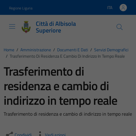
Vai ai contenuti
Vai al footer
ITA
Regione Liguria
Lingua attiva:
Città di Albisola
Superiore
Home
/
Amministrazione
/
Documenti E Dati
/
Servizi Demografici
/
Trasferimento Di Residenza E Cambio Di Indirizzo In Tempo Reale
Trasferimento di
residenza e cambio di
indirizzo in tempo reale
Trasferimento di residenza e cambio di indirizzo in tempo reale
Condividi
Vedi azioni