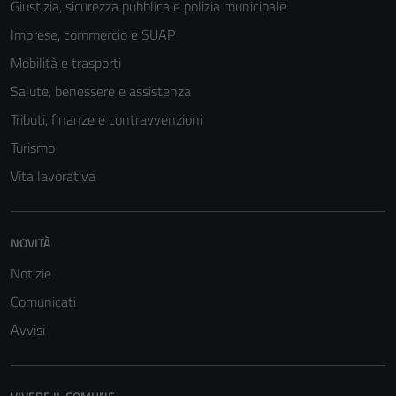
Giustizia, sicurezza pubblica e polizia municipale
Imprese, commercio e SUAP
Mobilità e trasporti
Tecnici
Salute, benessere e assistenza
Questi cookie
sono necessari
Tributi, finanze e contravvenzioni
per il
Turismo
funzionamento
Vita lavorativa
del sito e non
possono
essere
disabilitati.
NOVITÀ
Questi cookie
Notizie
non raccolgono
Comunicati
informazioni
personali.
Avvisi