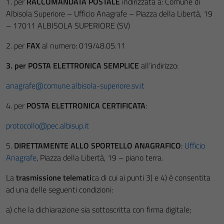
1. per
RACCOMANDATA POSTALE
indirizzata a: Comune di
Albisola Superiore – Ufficio Anagrafe – Piazza della Libertà, 19
– 17011 ALBISOLA SUPERIORE (SV)
2. per
FAX
al numero: 019/48.05.11
3. per POSTA ELETTRONICA SEMPLICE
all’indirizzo:
anagrafe@comune.albisola-superiore.sv.it
4. per
POSTA ELETTRONICA CERTIFICATA
:
protocollo@pec.albisup.it
5.
DIRETTAMENTE ALLO SPORTELLO ANAGRAFICO
:
Ufficio
Anagrafe
, Piazza della Libertà, 19 – piano terra.
La
trasmissione telemati
ca di cui ai punti 3) e 4) è consentita
ad una delle seguenti condizioni:
a) che la dichiarazione sia sottoscritta con firma digitale;