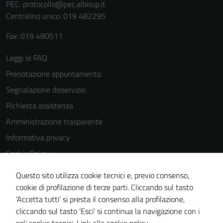
PEC:
protocollo@pec.albisup.it
Centralino unico: 019 482295
Fax: 019 480511
Leggi le FAQ
Prenotazione appuntamento
Segnalazione disservizio
Richiesta assistenza
Amministrazione trasparente
Informativa privacy
Cookie Policy
Note legali
Questo sito utilizza cookie tecnici e, previo consenso,
Dichiarazione di accessibilità
cookie di profilazione di terze parti. Cliccando sul tasto
'Accetta tutti' si presta il consenso alla profilazione,
Piano di miglioramento del sito
cliccando sul tasto 'Esci' si continua la navigazione con i
Statistiche sito web