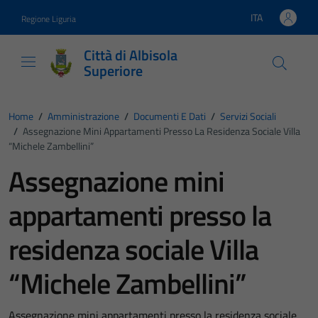
Vai ai contenuti
Vai al footer
ITA
Regione Liguria
Lingua attiva:
Città di Albisola
Superiore
Home
/
Amministrazione
/
Documenti E Dati
/
Servizi Sociali
/
Assegnazione Mini Appartamenti Presso La Residenza Sociale Villa
“Michele Zambellini”
Assegnazione mini
appartamenti presso la
residenza sociale Villa
“Michele Zambellini”
Assegnazione mini appartamenti presso la residenza sociale