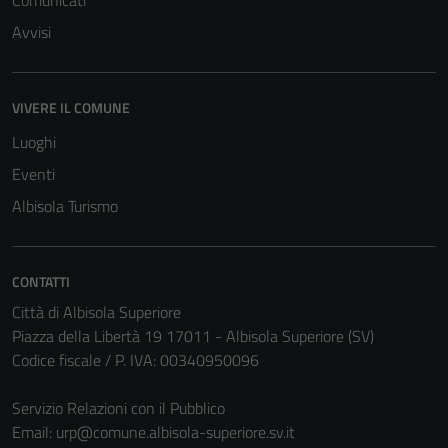
Comunicati
Avvisi
VIVERE IL COMUNE
Tecnici
Luoghi
Questi cookie
Eventi
sono necessari
Albisola Turismo
per il
funzionamento
del sito e non
possono
CONTATTI
essere
Città di Albisola Superiore
disabilitati.
Piazza della Libertà 19 17011 - Albisola Superiore (SV)
Questi cookie
Codice fiscale / P. IVA: 00340950096
non raccolgono
informazioni
Servizio Relazioni con il Pubblico
personali.
Email:
urp@comune.albisola-superiore.sv.it