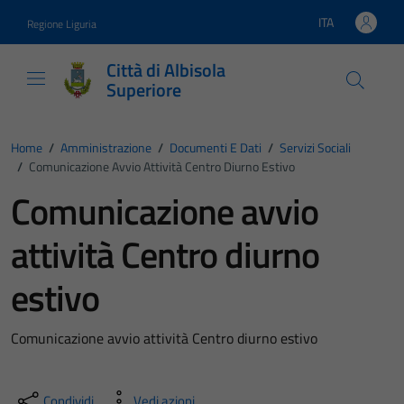
Vai ai contenuti
Vai al footer
ITA
Regione Liguria
Lingua attiva:
Città di Albisola
Superiore
Home
/
Amministrazione
/
Documenti E Dati
/
Servizi Sociali
/
Comunicazione Avvio Attività Centro Diurno Estivo
Comunicazione avvio
attività Centro diurno
estivo
Comunicazione avvio attività Centro diurno estivo
Condividi
Vedi azioni