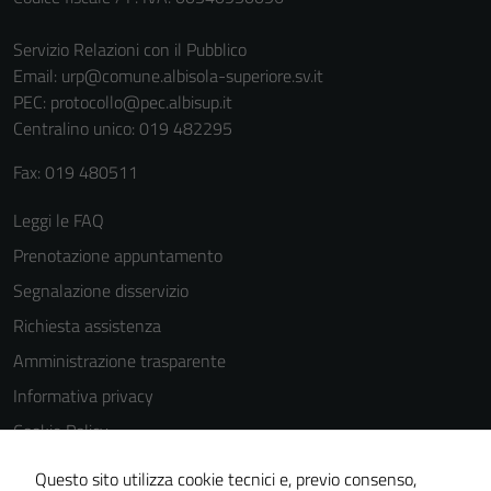
Servizio Relazioni con il Pubblico
Email:
urp@comune.albisola-superiore.sv.it
PEC:
protocollo@pec.albisup.it
Centralino unico: 019 482295
Fax: 019 480511
Tecnici
Questi cookie
Leggi le FAQ
sono necessari
Prenotazione appuntamento
per il
Segnalazione disservizio
funzionamento
del sito e non
Richiesta assistenza
possono
Amministrazione trasparente
essere
Informativa privacy
disabilitati.
Questi cookie
Cookie Policy
non raccolgono
Note legali
Questo sito utilizza cookie tecnici e, previo consenso,
informazioni