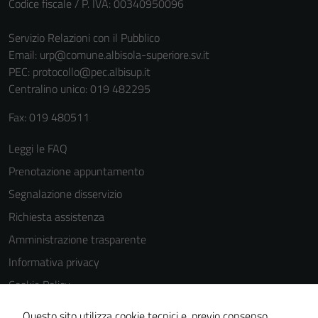
Codice fiscale / P. IVA: 00340950096
Servizio Relazioni con il Pubblico
Email:
urp@comune.albisola-superiore.sv.it
PEC:
protocollo@pec.albisup.it
Centralino unico: 019 482295
Fax: 019 480511
Tecnici
Questi cookie
Leggi le FAQ
sono necessari
Prenotazione appuntamento
per il
Segnalazione disservizio
funzionamento
del sito e non
Richiesta assistenza
possono
Amministrazione trasparente
essere
Informativa privacy
disabilitati.
Questi cookie
Cookie Policy
non raccolgono
Note legali
informazioni
Questo sito utilizza cookie tecnici e, previo consenso,