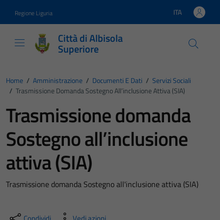
Vai ai contenuti
Vai al footer
ITA
Regione Liguria
Lingua attiva:
Città di Albisola
Superiore
Home
/
Amministrazione
/
Documenti E Dati
/
Servizi Sociali
/
Trasmissione Domanda Sostegno All’inclusione Attiva (SIA)
Trasmissione domanda
Sostegno all’inclusione
attiva (SIA)
Trasmissione domanda Sostegno all'inclusione attiva (SIA)
Condividi
Vedi azioni