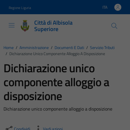
Vai ai contenuti
Vai al footer
ITA
Regione Liguria
Lingua attiva:
Città di Albisola
Superiore
Home
/
Amministrazione
/
Documenti E Dati
/
Servizio Tributi
/
Dichiarazione Unico Componente Alloggio A Disposizione
Dichiarazione unico
componente alloggio a
disposizione
Dichiarazione unico componente alloggio a disposizione
Condividi
Vedi azioni