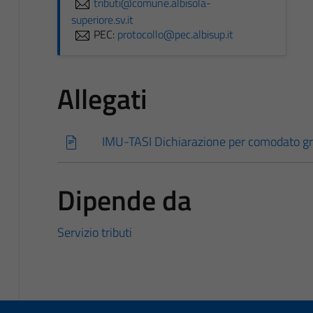
tributi@comune.albisola-
superiore.sv.it
PEC:
protocollo@pec.albisup.it
Allegati
IMU-TASI Dichiarazione per comodato gr
Dipende da
Servizio tributi