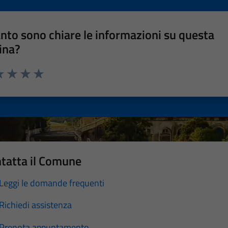
nto sono chiare le informazioni su questa
ina?
a 1 stelle su 5
luta 2 stelle su 5
Valuta 3 stelle su 5
Valuta 4 stelle su 5
Valuta 5 stelle su 5
tatta il Comune
Leggi le domande frequenti
Richiedi assistenza
Prenota appuntamento