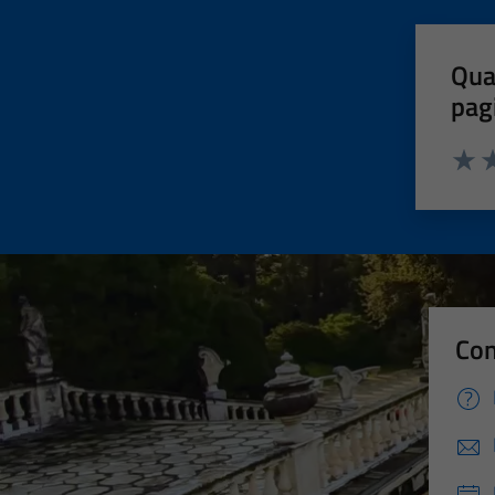
Qua
pag
Valut
Va
Con