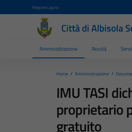
Vai ai contenuti
Vai al footer
Regione Liguria
Città di Albisola 
Amministrazione
Novità
Servi
Home
/
Amministrazione
/
Documen
IMU TASI dich
proprietario
gratuito