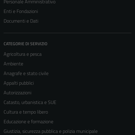
Personale Amministrativo
Enti e Fondazioni
Tecnici
Documenti e Dati
Questi cookie
sono necessari
per il
CATEGORIE DI SERVIZIO
funzionamento
Agricoltura e pesca
del sito e non
Ambiente
possono
essere
Anagrafe e stato civile
disabilitati.
Appalti pubblici
Questi cookie
Autorizzazioni
non raccolgono
informazioni
Catasto, urbanistica e SUE
personali.
Cultura e tempo libero
Educazione e formazione
Giustizia, sicurezza pubblica e polizia municipale