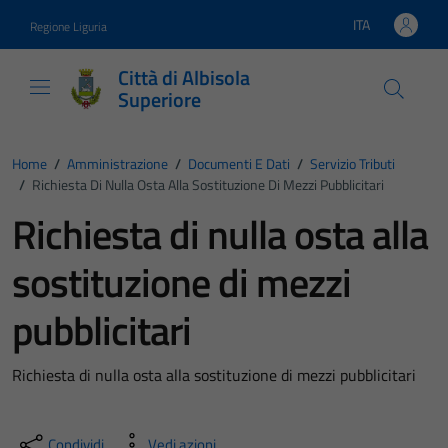
Vai ai contenuti
Vai al footer
ITA
Regione Liguria
Lingua attiva:
Città di Albisola
Superiore
Home
/
Amministrazione
/
Documenti E Dati
/
Servizio Tributi
/
Richiesta Di Nulla Osta Alla Sostituzione Di Mezzi Pubblicitari
Richiesta di nulla osta alla
sostituzione di mezzi
pubblicitari
Richiesta di nulla osta alla sostituzione di mezzi pubblicitari
Condividi
Vedi azioni