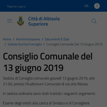
Vai ai contenuti
Vai al footer
ITA
Regione Liguria
Lingua attiva:
Città di Albisola
Superiore
Home
/
Amministrazione
/
Documenti E Dati
/
Sedute Giunta/consiglio
/
Consiglio Comunale Del 13 Giugno 2019
Consiglio Comunale del
13 giugno 2019
Seduta di Consiglio comunale giovedì 13 giugno 2019, alle
21.00, presso l’Auditorium Comunale di via alla Massa.
In seduta ordinaria sono stati trattati i seguenti argomenti:
Esame degli eletti alla carica di Sindaco e di Consigliere