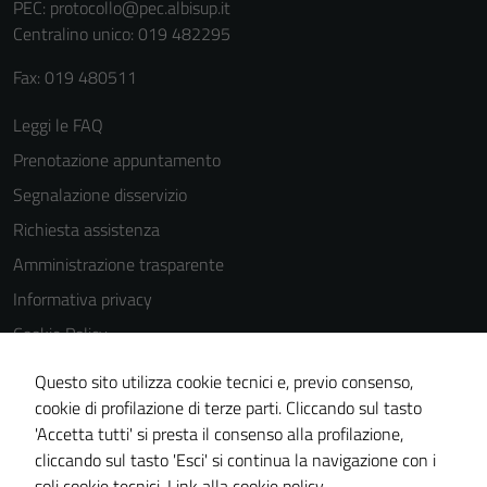
funzionamento
PEC:
protocollo@pec.albisup.it
del sito e non
Centralino unico: 019 482295
possono
Fax: 019 480511
essere
disabilitati.
Leggi le FAQ
Questi cookie
Prenotazione appuntamento
non raccolgono
informazioni
Segnalazione disservizio
personali.
Richiesta assistenza
Amministrazione trasparente
Informativa privacy
Cookie Policy
Note legali
Questo sito utilizza cookie tecnici e, previo consenso,
Dichiarazione di accessibilità
cookie di profilazione di terze parti. Cliccando sul tasto
'Accetta tutti' si presta il consenso alla profilazione,
Piano di miglioramento del sito
cliccando sul tasto 'Esci' si continua la navigazione con i
Statistiche sito web
soli cookie tecnici.
Link alla cookie policy