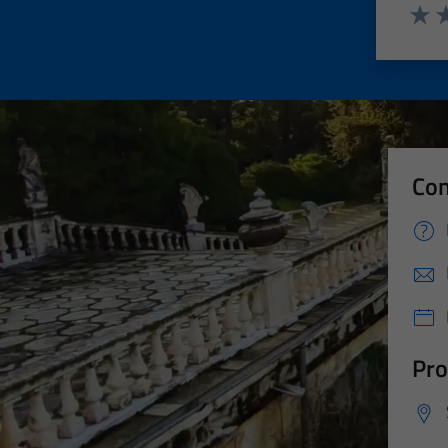
Valut
Va
Con
Pro