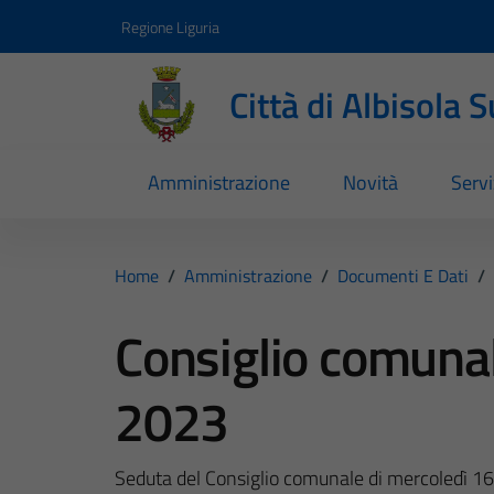
Vai ai contenuti
Vai al footer
Regione Liguria
Città di Albisola 
Amministrazione
Novità
Servi
Home
/
Amministrazione
/
Documenti E Dati
/
Consiglio comunal
2023
Seduta del Consiglio comunale di mercoledì 16