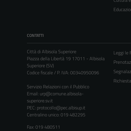
Cultura 
Educazio
CONTATTI
Città di Albisola Superiore
Leggi le
Piazza della Libertà 19 17011 - Albisola
Prenota
Superiore (SV)
Segnalazi
Codice fiscale / P. IVA: 00340950096
Richiest
Servizio Relazioni con il Pubblico
Email:
urp@comune.albisola-
superiore.sv.it
PEC:
protocollo@pec.albisup.it
Centralino unico: 019 482295
Fax: 019 480511