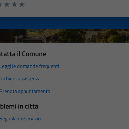
a 1 stelle su 5
luta 2 stelle su 5
Valuta 3 stelle su 5
Valuta 4 stelle su 5
Valuta 5 stelle su 5
tatta il Comune
Leggi le domande frequenti
Richiedi assistenza
Prenota appuntamento
blemi in città
Segnala disservizio