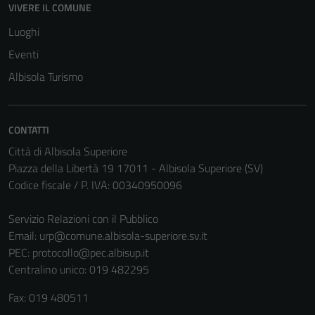
VIVERE IL COMUNE
Luoghi
Eventi
Albisola Turismo
CONTATTI
Città di Albisola Superiore
Piazza della Libertà 19 17011 - Albisola Superiore (SV)
Codice fiscale / P. IVA: 00340950096
Tecnici
Servizio Relazioni con il Pubblico
Questi cookie
Email:
urp@comune.albisola-superiore.sv.it
sono necessari
PEC:
protocollo@pec.albisup.it
per il
Centralino unico: 019 482295
funzionamento
Fax: 019 480511
del sito e non