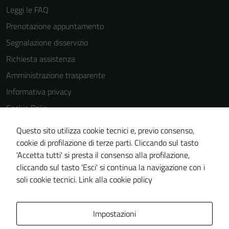
possono
Leggi le FAQ
essere
Prenotazione appuntamento
disabilitati.
Questi cookie
Segnalazione disservizio
non raccolgono
Richiesta assistenza
informazioni
Amministrazione trasparente
personali.
Informativa privacy
Cookie Policy
Note legali
Questo sito utilizza cookie tecnici e, previo consenso,
Dichiarazione di accessibilità
cookie di profilazione di terze parti. Cliccando sul tasto
'Accetta tutti' si presta il consenso alla profilazione,
Piano di miglioramento del sito
cliccando sul tasto 'Esci' si continua la navigazione con i
Statistiche sito web
soli cookie tecnici.
Link alla cookie policy
Area Privata
Impostazioni