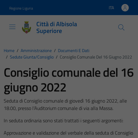
Vai ai contenuti
Vai al footer
ITA
Regione Liguria
Lingua attiva:
Città di Albisola
Superiore
Home
/
Amministrazione
/
Documenti E Dati
/
Sedute Giunta/consiglio
/
Consiglio Comunale Del 16 Giugno 2022
Consiglio comunale del 16
giugno 2022
Seduta di Consiglio comunale di giovedì 16 giugno 2022, alle
18.00, presso l’Auditorium comunale di via alla Massa.
In seduta ordinaria sono stati trattati i seguenti argomenti:
Approvazione e validazione del verbale della seduta di Consiglio