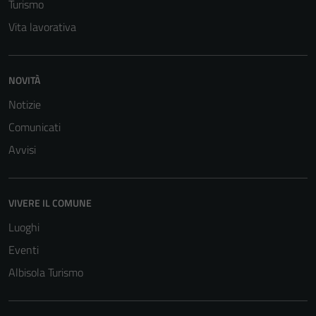
Turismo
Vita lavorativa
NOVITÀ
Notizie
Comunicati
Avvisi
Tecnici
Questi cookie
sono necessari
VIVERE IL COMUNE
per il
funzionamento
Luoghi
del sito e non
Eventi
possono
Albisola Turismo
essere
disabilitati.
Questi cookie