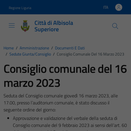
Vai ai contenuti
Vai al footer
ITA
Regione Liguria
Lingua attiva:
Città di Albisola
Superiore
Home
/
Amministrazione
/
Documenti E Dati
/
Sedute Giunta/consiglio
/
Consiglio Comunale Del 16 Marzo 2023
Consiglio comunale del 16
marzo 2023
Seduta del Consiglio comunale giovedì 16 marzo 2023, alle
17.00, presso l’auditorium comunale, è stato discusso il
seguente ordine del giorno:
Approvazione e validazione del verbale della seduta di
Consiglio comunale del 9 febbraio 2023 ai sensi dell’art. 60