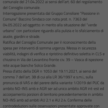
comunale del 21.04.2022 ai sensi dell’art. 60 del regolamento
del Consiglio comunale.
Interrogazione presentata dal Gruppo Consiliare “Passione in
Comune” Baccino Sindaco con nota prot. n. 7363 del
04.05.2022 ad oggetto: in merito alla situazione del “verde
urbano” con particolare riguardo alla pulizia e lo sfalciamento di
aiuole, giardini e strade.
Ratifica del Consiglio Comunale per il riconoscimento della
spesa per interventi di somma urgenza. Messa in sicurezza
viabilità, indagini di verifica e ripristino definitivo soletta in CLS e
chiusino in Via dei Levantino fronte civ. 39 – Vasca di ispezione
rete acque bianche Solco Grande.
Presa d’atto della DGR n 1053 del 19.11.2021, ai sensi del
comma 7 dell’art. 38 di cui alla LR 36/1997 e s.m.i., sulla
pronuncia di VAS e del parere della variante 1/2019 del PUC da
ambito NO-INS amb e AGR ser ad unico ambito AGR int-est ed
accorpamento porzioni di territorio precedentemente in ambito
NO-INS amb ad ambiti AU 2.1 e AU 2.4. Conferma delle
controdeduzioni sulle osservazioni presentate approvate con