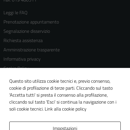
Leggi le FAQ
Prenotazione appuntamento
Segnalazione disservizio
Richiesta assistenza
Amministrazione trasparente
Informativa privacy
Cookie Policy
Note legali
Questo sito utilizza cookie tecnici e, previo consenso,
Dichiarazione di accessibilità
cookie di profilazione di terze parti. Cliccando sul tasto
'Accetta tutti' si presta il consenso alla profilazione,
Piano di miglioramento del sito
cliccando sul tasto 'Esci' si continua la navigazione con i
Statistiche sito web
soli cookie tecnici.
Link alla cookie policy
Area Privata
Impostazioni