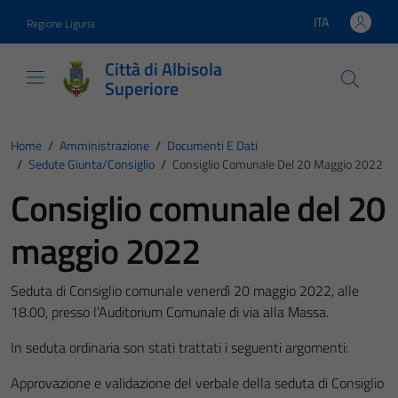
Vai ai contenuti
Vai al footer
ITA
Regione Liguria
Lingua attiva:
Città di Albisola
Superiore
Home
/
Amministrazione
/
Documenti E Dati
/
Sedute Giunta/consiglio
/
Consiglio Comunale Del 20 Maggio 2022
Consiglio comunale del 20
maggio 2022
Seduta di Consiglio comunale venerdì 20 maggio 2022, alle
18.00, presso l’Auditorium Comunale di via alla Massa.
In seduta ordinaria son stati trattati i seguenti argomenti:
Approvazione e validazione del verbale della seduta di Consiglio