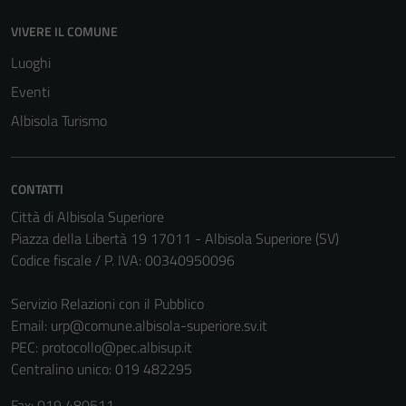
VIVERE IL COMUNE
Luoghi
Tecnici
Eventi
Questi cookie
Albisola Turismo
sono necessari
per il
funzionamento
CONTATTI
del sito e non
Città di Albisola Superiore
possono
Piazza della Libertà 19 17011 - Albisola Superiore (SV)
essere
Codice fiscale / P. IVA: 00340950096
disabilitati.
Questi cookie
Servizio Relazioni con il Pubblico
non raccolgono
Email:
urp@comune.albisola-superiore.sv.it
informazioni
PEC:
protocollo@pec.albisup.it
personali.
Centralino unico: 019 482295
Fax: 019 480511