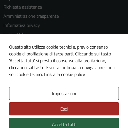
Richiesta assistenza
Amministrazione trasparente
Informativa privacy
Cookie Policy
Note legali
Questo sito utilizza cookie tecnici e, previo consenso,
Dichiarazione di accessibilità
cookie di profilazione di terze parti. Cliccando sul tasto
'Accetta tutti' si presta il consenso alla profilazione,
Piano di miglioramento del sito
cliccando sul tasto 'Esci' si continua la navigazione con i
Statistiche sito web
soli cookie tecnici.
Link alla cookie policy
Area Privata
Impostazioni
Esci
Accetta tutti
Credits: ©
Technical Design s.r.l.