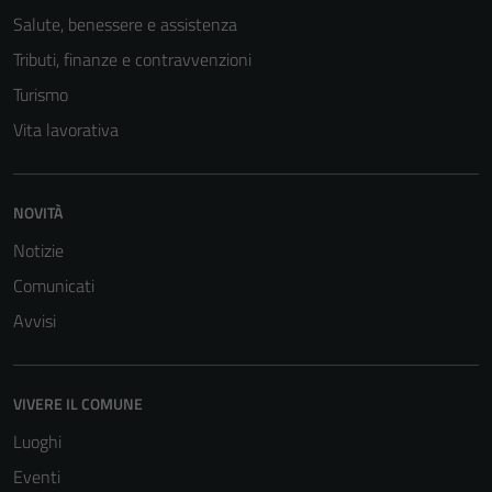
Salute, benessere e assistenza
Tributi, finanze e contravvenzioni
Turismo
Vita lavorativa
NOVITÀ
Notizie
Comunicati
Tecnici
Questi cookie
Avvisi
sono necessari
per il
funzionamento
VIVERE IL COMUNE
del sito e non
Luoghi
possono
essere
Eventi