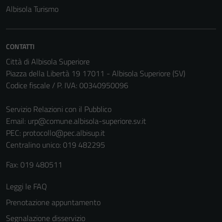
disabilitati.
Albisola Turismo
Questi cookie
non raccolgono
informazioni
CONTATTI
personali.
Città di Albisola Superiore
Piazza della Libertà 19 17011 - Albisola Superiore (SV)
Codice fiscale / P. IVA: 00340950096
Servizio Relazioni con il Pubblico
Email:
urp@comune.albisola-superiore.sv.it
PEC:
protocollo@pec.albisup.it
Centralino unico: 019 482295
Fax: 019 480511
Leggi le FAQ
Prenotazione appuntamento
Segnalazione disservizio