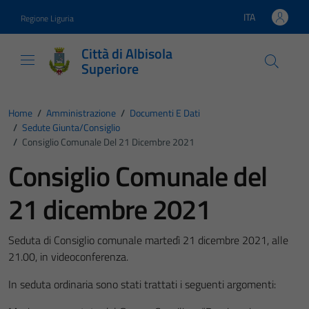
Vai ai contenuti
Vai al footer
ITA
Regione Liguria
Lingua attiva:
Città di Albisola
Superiore
Home
/
Amministrazione
/
Documenti E Dati
/
Sedute Giunta/consiglio
/
Consiglio Comunale Del 21 Dicembre 2021
Consiglio Comunale del
21 dicembre 2021
Seduta di Consiglio comunale martedì 21 dicembre 2021, alle
21.00, in videoconferenza.
In seduta ordinaria sono stati trattati i seguenti argomenti: