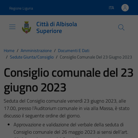
Vai ai contenuti
Vai al footer
ITA
Regione Liguria
Lingua attiva:
Città di Albisola
Superiore
Home
/
Amministrazione
/
Documenti E Dati
/
Sedute Giunta/consiglio
/
Consiglio Comunale Del 23 Giugno 2023
Consiglio comunale del 23
giugno 2023
Seduta del Consiglio comunale venerdì 23 giugno 2023, alle
17.00, presso l’Auditorium comunale in via alla Massa, è stato
discusso il seguente ordine del giorno.
Approvazione e validazione del verbale della seduta di
Consiglio comunale del 26 maggio 2023 ai sensi dell’art.