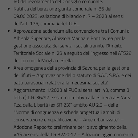
60 del regolamento del Consiglio comunale.
Ratifica deliberazione giunta comunale n. 86 del
09.06.2023, variazione di bilancio n. 7 – 2023 ai sensi
dell’art. 175, comma 4 del TUEL.
Approvazione addendum alla convenzione tra i Comuni di
Albisola Superiore, Albissola Marina e Pontinvrea per la
gestione associata dei servizi i sociali tramite l’Ambito
Territoriale Sociale n. 28 a seguito dell’ingresso nell’ATS28
dei comuni di Mioglia e Stella.
Area omogenea della provincia di Savona per la gestione
dei rifiuti – Approvazione dello statuto di S.A.T. S.P.A. e dei
patti parasociali relativi alla medesima societa’.
Aggiornamento 1/2023 al PUC ai sensi art. 43, comma 3,
lett. c) L.R. 36/97 e ss.mm.ii relativo alla Scheda aiE “Area
P.za della Libertà (ex SR 23)” ambito AU 2.2 – delle
“Norme di congruenza e schede progettuali ambiti di
conservazione e riqualificazione – Aree urbanizzate” –
Adozione Rapporto preliminare per lo svolgimento della
VAS ai sensi della LR 32/2012 – Adozione aggiornamento