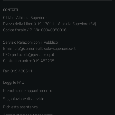
Tecnici
Questi cookie
CONTATTI
sono necessari
Città di Albisola Superiore
per il
Piazza della Libertà 19 17011 - Albisola Superiore (SV)
funzionamento
Codice fiscale / P. IVA: 00340950096
del sito e non
possono
Servizio Relazioni con il Pubblico
essere
Email:
urp@comune.albisola-superiore.sv.it
disabilitati.
PEC:
protocollo@pec.albisup.it
Questi cookie
Centralino unico: 019 482295
non raccolgono
Fax: 019 480511
informazioni
personali.
Leggi le FAQ
Prenotazione appuntamento
Segnalazione disservizio
Richiesta assistenza
Amministrazione trasparente