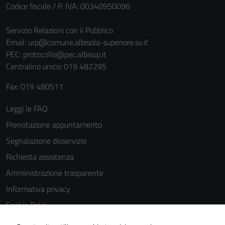
sono necessari
Codice fiscale / P. IVA: 00340950096
per il
funzionamento
Servizio Relazioni con il Pubblico
del sito e non
Email:
urp@comune.albisola-superiore.sv.it
possono
PEC:
protocollo@pec.albisup.it
essere
Centralino unico: 019 482295
disabilitati.
Fax: 019 480511
Questi cookie
non raccolgono
Leggi le FAQ
informazioni
Prenotazione appuntamento
personali.
Segnalazione disservizio
Richiesta assistenza
Amministrazione trasparente
Informativa privacy
Cookie Policy
Note legali