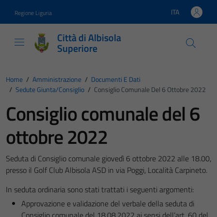
Vai ai contenuti
Vai al footer
ITA
Regione Liguria
Lingua attiva:
Città di Albisola
Superiore
Home
/
Amministrazione
/
Documenti E Dati
/
Sedute Giunta/consiglio
/
Consiglio Comunale Del 6 Ottobre 2022
Consiglio comunale del 6
ottobre 2022
Seduta di Consiglio comunale giovedì 6 ottobre 2022 alle 18.00,
presso il Golf Club Albisola ASD in via Poggi, Località Carpineto.
In seduta ordinaria sono stati trattati i seguenti argomenti:
Approvazione e validazione del verbale della seduta di
Consiglio comunale del 18.08.2022 ai sensi dell’art. 60 del