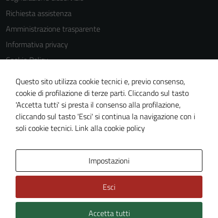
Richiesta assistenza
Amministrazione trasparente
Informativa privacy
Cookie Policy
Note legali
Questo sito utilizza cookie tecnici e, previo consenso,
Dichiarazione di accessibilità
cookie di profilazione di terze parti. Cliccando sul tasto
'Accetta tutti' si presta il consenso alla profilazione,
Piano di miglioramento del sito
cliccando sul tasto 'Esci' si continua la navigazione con i
Statistiche sito web
soli cookie tecnici.
Link alla cookie policy
Area Privata
Impostazioni
Esci
Accetta tutti
Credits: ©
Technical Design s.r.l.