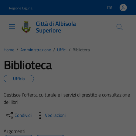
Vai ai contenuti
Vai al footer
ITA
Regione Liguria
Lingua attiva:
Città di Albisola
Superiore
Home
/
Amministrazione
/
Uffici
/
Biblioteca
Biblioteca
Ufficio
Gestisce l’offerta culturale e i servizi di prestito e consultazione
dei libri
Condividi
Vedi azioni
Argomenti