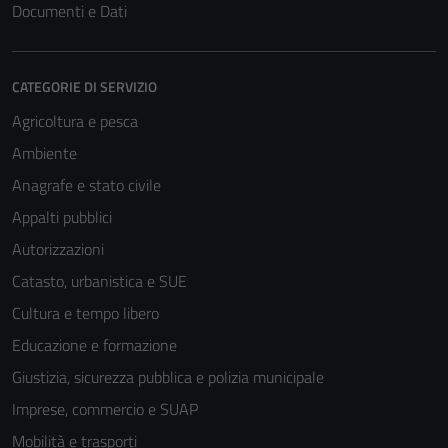
Documenti e Dati
Tecnici
Questi cookie
CATEGORIE DI SERVIZIO
sono necessari
per il
Agricoltura e pesca
funzionamento
Ambiente
del sito e non
Anagrafe e stato civile
possono
essere
Appalti pubblici
disabilitati.
Autorizzazioni
Questi cookie
Catasto, urbanistica e SUE
non raccolgono
informazioni
Cultura e tempo libero
personali.
Educazione e formazione
Giustizia, sicurezza pubblica e polizia municipale
Imprese, commercio e SUAP
Mobilità e trasporti