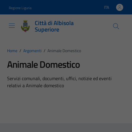
Vai ai contenuti
Vai al footer
ITA
Regione Liguria
Lingua attiva:
Città di Albisola
Superiore
Home
/
Argomenti
/
Animale Domestico
Animale Domestico
Dettagli dell'argomento
Servizi comunali, documenti, uffici, notizie ed eventi
relativi a Animale domestico