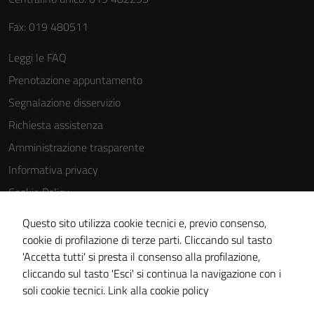
Fax: 019 480511
Leggi le FAQ
Prenotazione appuntamento
Tecnici
Questi cookie
Segnalazione disservizio
sono necessari
Richiesta assistenza
per il
Amministrazione trasparente
funzionamento
del sito e non
Informativa privacy
possono
Cookie Policy
essere
Note legali
disabilitati.
Questo sito utilizza cookie tecnici e, previo consenso,
Questi cookie
Dichiarazione di accessibilità
cookie di profilazione di terze parti. Cliccando sul tasto
non raccolgono
'Accetta tutti' si presta il consenso alla profilazione,
Piano di miglioramento del sito
informazioni
cliccando sul tasto 'Esci' si continua la navigazione con i
Statistiche sito web
personali.
soli cookie tecnici.
Link alla cookie policy