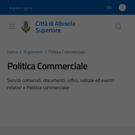
Vai ai contenuti
Vai al footer
ITA
Regione Liguria
Lingua attiva:
Città di Albisola
Superiore
Home
/
Argomenti
/
Politica Commerciale
Politica Commerciale
Dettagli dell'argomento
Servizi comunali, documenti, uffici, notizie ed eventi
relativi a Politica commerciale