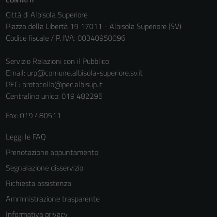
Questi cookie
Città di Albisola Superiore
sono necessari
Piazza della Libertà 19 17011 - Albisola Superiore (SV)
per il
Codice fiscale / P. IVA: 00340950096
funzionamento
del sito e non
Servizio Relazioni con il Pubblico
possono
Email:
urp@comune.albisola-superiore.sv.it
essere
PEC:
protocollo@pec.albisup.it
disabilitati.
Centralino unico: 019 482295
Questi cookie
non raccolgono
Fax: 019 480511
informazioni
personali.
Leggi le FAQ
Prenotazione appuntamento
Segnalazione disservizio
Richiesta assistenza
Amministrazione trasparente
Informativa privacy