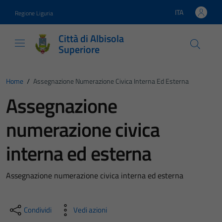
Vai ai contenuti
Vai al footer
ITA
Regione Liguria
Lingua attiva:
Città di Albisola
Superiore
Home
/
Assegnazione Numerazione Civica Interna Ed Esterna
Assegnazione
numerazione civica
interna ed esterna
Assegnazione numerazione civica interna ed esterna
Condividi
Vedi azioni