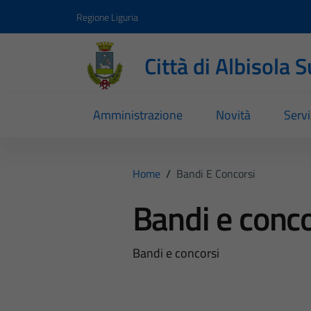
Vai ai contenuti
Vai al footer
Regione Liguria
Città di Albisola 
Amministrazione
Novità
Servi
Home
/
Bandi E Concorsi
Bandi e conco
Bandi e concorsi