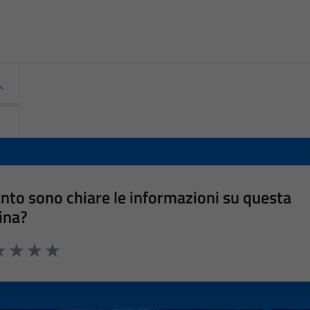
nto sono chiare le informazioni su questa
ina?
a 1 stelle su 5
luta 2 stelle su 5
Valuta 3 stelle su 5
Valuta 4 stelle su 5
Valuta 5 stelle su 5