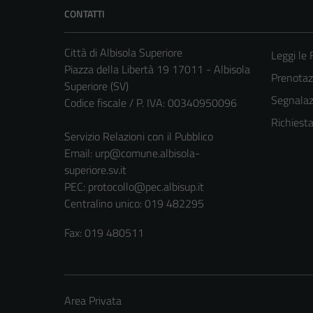
CONTATTI
Città di Albisola Superiore
Leggi le
Piazza della Libertà 19 17011 - Albisola
Prenota
Superiore (SV)
Segnalazi
Codice fiscale / P. IVA: 00340950096
Richiest
Servizio Relazioni con il Pubblico
Email:
urp@comune.albisola-
superiore.sv.it
PEC:
protocollo@pec.albisup.it
Centralino unico: 019 482295
Fax: 019 480511
Area Privata