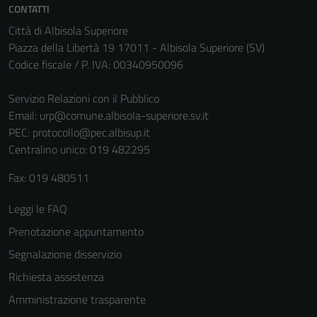
CONTATTI
Questi cookie
Città di Albisola Superiore
sono necessari
Piazza della Libertà 19 17011 - Albisola Superiore (SV)
per il
Codice fiscale / P. IVA: 00340950096
funzionamento
del sito e non
Servizio Relazioni con il Pubblico
possono
Email:
urp@comune.albisola-superiore.sv.it
essere
PEC:
protocollo@pec.albisup.it
disabilitati.
Centralino unico: 019 482295
Questi cookie
non raccolgono
Fax: 019 480511
informazioni
personali.
Leggi le FAQ
Prenotazione appuntamento
Segnalazione disservizio
Richiesta assistenza
Amministrazione trasparente