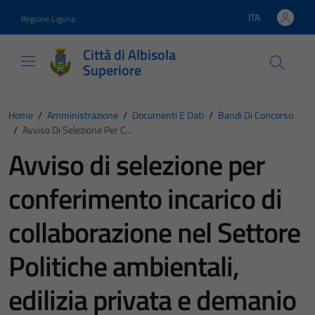
Vai ai contenuti
Vai al footer
ITA
Regione Liguria
Lingua attiva:
Città di Albisola
Superiore
Home
/
Amministrazione
/
Documenti E Dati
/
Bandi Di Concorso
/
Avviso Di Selezione Per C...
Avviso di selezione per
conferimento incarico di
collaborazione nel Settore
Politiche ambientali,
edilizia privata e demanio