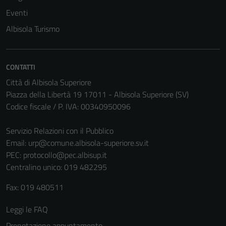
Eventi
Albisola Turismo
Tecnici
Questi cookie
sono necessari
per il
CONTATTI
funzionamento
Città di Albisola Superiore
del sito e non
Piazza della Libertà 19 17011 - Albisola Superiore (SV)
possono
Codice fiscale / P. IVA: 00340950096
essere
disabilitati.
Servizio Relazioni con il Pubblico
Questi cookie
Email:
urp@comune.albisola-superiore.sv.it
non raccolgono
PEC:
protocollo@pec.albisup.it
informazioni
Centralino unico: 019 482295
personali.
Fax: 019 480511
Leggi le FAQ
Prenotazione appuntamento