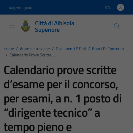
Vai ai contenuti
Vai al footer
ITA
Regione Liguria
Lingua attiva:
Città di Albisola
Superiore
Home
/
Amministrazione
/
Documenti E Dati
/
Bandi Di Concorso
/
Calendario Prove Scritte ...
Calendario prove scritte
d’esame per il concorso,
per esami, a n. 1 posto di
“dirigente tecnico” a
tempo pieno e