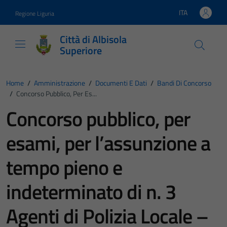
Vai ai contenuti
Vai al footer
ITA
Regione Liguria
Lingua attiva:
Città di Albisola
Superiore
Home
/
Amministrazione
/
Documenti E Dati
/
Bandi Di Concorso
/
Concorso Pubblico, Per Es...
Concorso pubblico, per
esami, per l’assunzione a
tempo pieno e
indeterminato di n. 3
Agenti di Polizia Locale –