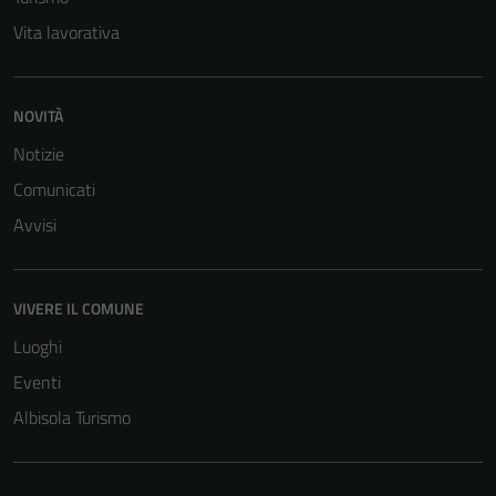
Vita lavorativa
NOVITÀ
Notizie
Comunicati
Avvisi
Tecnici
Questi cookie
sono necessari
VIVERE IL COMUNE
per il
Luoghi
funzionamento
del sito e non
Eventi
possono
Albisola Turismo
essere
disabilitati.
Questi cookie