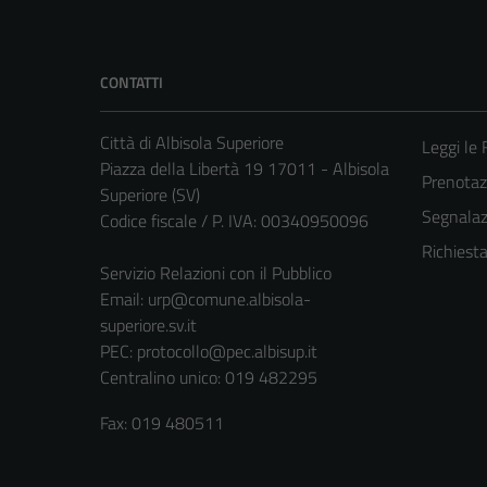
CONTATTI
Città di Albisola Superiore
Leggi le
Piazza della Libertà 19 17011 - Albisola
Prenota
Superiore (SV)
Segnalazi
Codice fiscale / P. IVA: 00340950096
Richiest
Servizio Relazioni con il Pubblico
Email:
urp@comune.albisola-
superiore.sv.it
PEC:
protocollo@pec.albisup.it
Centralino unico: 019 482295
Fax: 019 480511