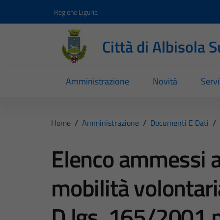
Vai ai contenuti
Vai al footer
Regione Liguria
Città di Albisola 
Amministrazione
Novità
Servi
Home
/
Amministrazione
/
Documenti E Dati
/
Elenco ammessi al
mobilità volontari
D.lgs. 165/2001 p