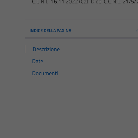
C.C.N.L. 16.11.2022 (Cat. D del C.C.N.L. 21/5/
INDICE DELLA PAGINA
Descrizione
Date
Documenti