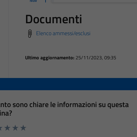
Nov
Documenti
Elenco ammessi/esclusi
Ultimo aggiornamento:
25/11/2023, 09:35
nto sono chiare le informazioni su questa
ina?
a 1 stelle su 5
luta 2 stelle su 5
Valuta 3 stelle su 5
Valuta 4 stelle su 5
Valuta 5 stelle su 5