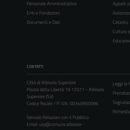
Personale Amministrativo
Appalti p
Enti e Fondazioni
Autorizza
Documenti e Dati
Catasto,
Cultura 
Educazio
CONTATTI
Città di Albisola Superiore
Leggi le
Piazza della Libertà 19 17011 - Albisola
Prenota
Superiore (SV)
Segnalazi
Codice fiscale / P. IVA: 00340950096
Richiest
Servizio Relazioni con il Pubblico
Email:
urp@comune.albisola-