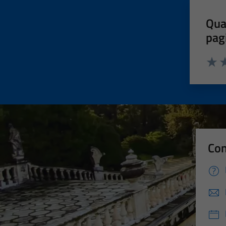
Qua
pag
Valut
Va
Con