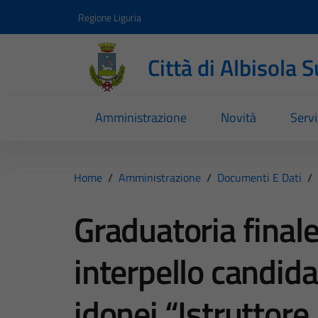
Vai ai contenuti
Vai al footer
Regione Liguria
Città di Albisola 
Amministrazione
Novità
Servi
Home
/
Amministrazione
/
Documenti E Dati
/
Graduatoria final
interpello candidat
idonei “Istruttore