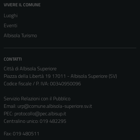
VIVERE IL COMUNE
Luoghi
Eventi
Albisola Turismo
Tecnici
Questi cookie
sono necessari
CONTATTI
per il
Città di Albisola Superiore
funzionamento
Piazza della Libertà 19 17011 - Albisola Superiore (SV)
del sito e non
Codice fiscale / P. IVA: 00340950096
possono
essere
Servizio Relazioni con il Pubblico
disabilitati.
Email:
urp@comune.albisola-superiore.sv.it
Questi cookie
PEC:
protocollo@pec.albisup.it
non raccolgono
Centralino unico: 019 482295
informazioni
Fax: 019 480511
personali.