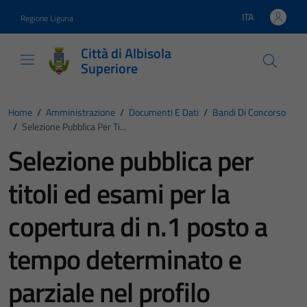
Vai ai contenuti
Vai al footer
ITA
Regione Liguria
Lingua attiva:
Città di Albisola
Superiore
Home
/
Amministrazione
/
Documenti E Dati
/
Bandi Di Concorso
/
Selezione Pubblica Per Ti...
Selezione pubblica per
titoli ed esami per la
copertura di n.1 posto a
tempo determinato e
parziale nel profilo