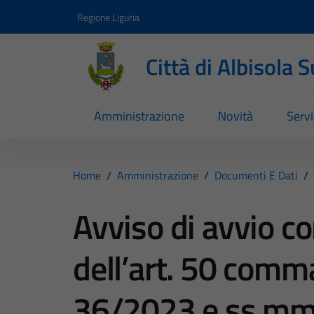
Vai ai contenuti
Vai al footer
Regione Liguria
Città di Albisola 
Amministrazione
Novità
Servi
Home
/
Amministrazione
/
Documenti E Dati
/
Avviso di avvio co
dell’art. 50 comma
36/2023 e ss.mm.i