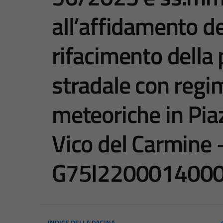
all’affidamento dei
rifacimento della
stradale con regi
meteoriche in Pia
Vico del Carmine
G75I220001400
INDICE DELLA PAGINA