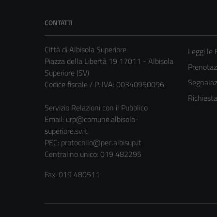
CONTATTI
Città di Albisola Superiore
Leggi le
Piazza della Libertà 19 17011 - Albisola
Prenota
Superiore (SV)
Segnalazi
Codice fiscale / P. IVA: 00340950096
Richiest
Servizio Relazioni con il Pubblico
Email:
urp@comune.albisola-
superiore.sv.it
PEC:
protocollo@pec.albisup.it
Centralino unico: 019 482295
Fax: 019 480511