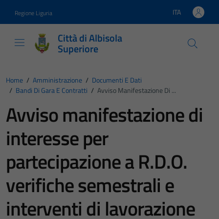
Vai ai contenuti
Vai al footer
ITA
Regione Liguria
Lingua attiva:
Città di Albisola
Superiore
Home
/
Amministrazione
/
Documenti E Dati
/
Bandi Di Gara E Contratti
/
Avviso Manifestazione Di ...
Avviso manifestazione di
interesse per
partecipazione a R.D.O.
verifiche semestrali e
interventi di lavorazione