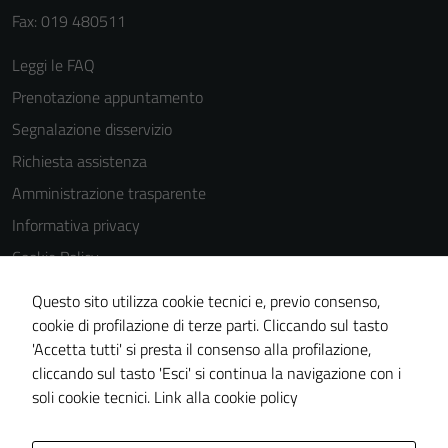
Fax: 019 480511
Leggi le FAQ
Prenotazione appuntamento
Segnalazione disservizio
Richiesta assistenza
Amministrazione trasparente
Informativa privacy
Cookie Policy
Note legali
Questo sito utilizza cookie tecnici e, previo consenso,
Dichiarazione di accessibilità
cookie di profilazione di terze parti. Cliccando sul tasto
'Accetta tutti' si presta il consenso alla profilazione,
Piano di miglioramento del sito
cliccando sul tasto 'Esci' si continua la navigazione con i
Statistiche sito web
soli cookie tecnici.
Link alla cookie policy