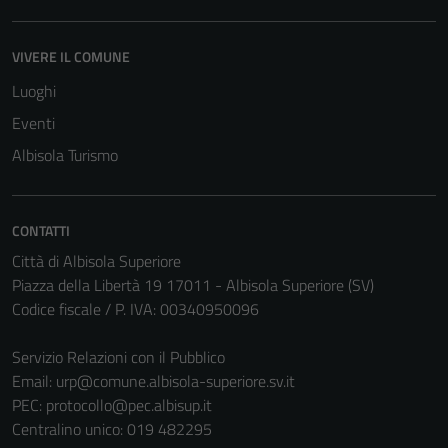
VIVERE IL COMUNE
Luoghi
Tecnici
Eventi
Questi cookie
Albisola Turismo
sono necessari
per il
funzionamento
del sito e non
CONTATTI
possono
Città di Albisola Superiore
essere
Piazza della Libertà 19 17011 - Albisola Superiore (SV)
disabilitati.
Codice fiscale / P. IVA: 00340950096
Questi cookie
non raccolgono
Servizio Relazioni con il Pubblico
informazioni
Email:
urp@comune.albisola-superiore.sv.it
personali.
PEC:
protocollo@pec.albisup.it
Centralino unico: 019 482295