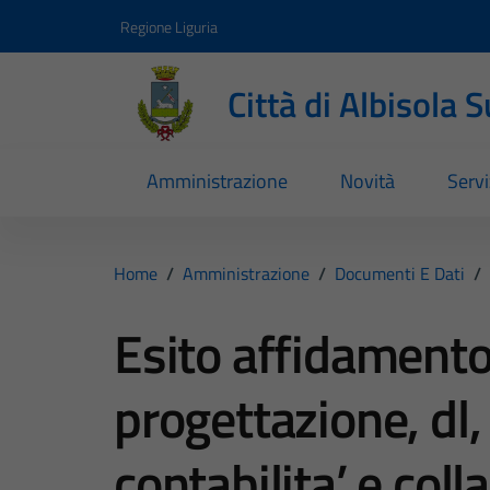
Vai ai contenuti
Vai al footer
Regione Liguria
Città di Albisola 
Amministrazione
Novità
Servi
Home
/
Amministrazione
/
Documenti E Dati
/
Esito affidamento 
progettazione, dl,
contabilita’ e coll