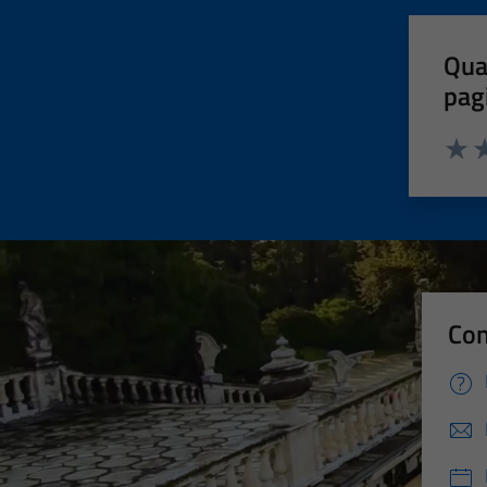
Qua
pag
Valut
Va
Con