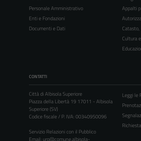
Personale Amministrativo
Appalti p
Enti e Fondazioni
Autorizza
Documenti e Dati
Catasto,
Cultura 
Educazio
CONTATTI
Città di Albisola Superiore
Leggi le
Piazza della Libertà 19 17011 - Albisola
Prenota
Superiore (SV)
Segnalazi
Codice fiscale / P. IVA: 00340950096
Richiest
Servizio Relazioni con il Pubblico
Email:
urp@comune.albisola-