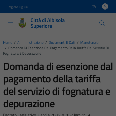
Vai ai contenuti
Vai al footer
ITA
Regione Liguria
Lingua attiva:
Città di Albisola
Superiore
Home
/
Amministrazione
/
Documenti E Dati
/
Manutenzioni
/
Domanda Di Esenzione Dal Pagamento Della Tariffa Del Servizio Di
Fognatura E Depurazione
Domanda di esenzione dal
pagamento della tariffa
del servizio di fognatura e
depurazione
Decreto Legislativo 3 aprile 2006, n. 152 (art. 155)