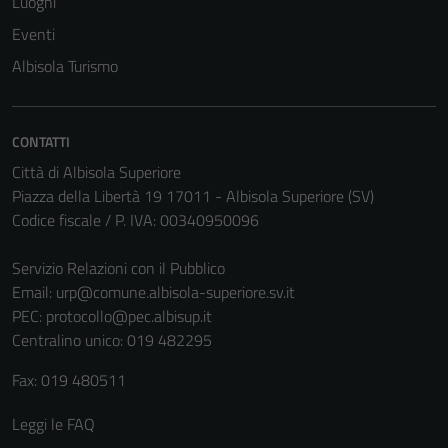
Luoghi
Eventi
Tecnici
Albisola Turismo
Questi cookie
sono necessari
per il
CONTATTI
funzionamento
Città di Albisola Superiore
del sito e non
Piazza della Libertà 19 17011 - Albisola Superiore (SV)
possono
Codice fiscale / P. IVA: 00340950096
essere
disabilitati.
Servizio Relazioni con il Pubblico
Questi cookie
Email:
urp@comune.albisola-superiore.sv.it
non raccolgono
PEC:
protocollo@pec.albisup.it
informazioni
Centralino unico: 019 482295
personali.
Fax: 019 480511
Leggi le FAQ