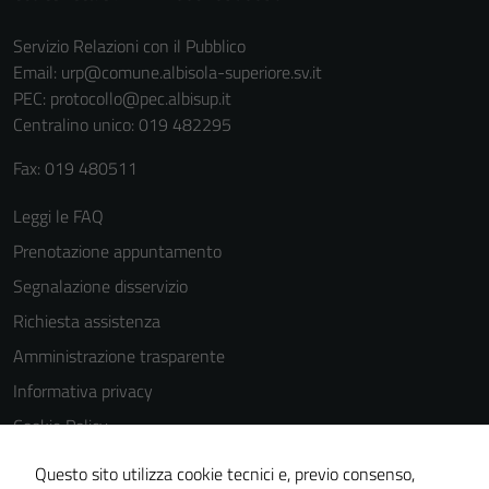
per il
Servizio Relazioni con il Pubblico
funzionamento
Email:
urp@comune.albisola-superiore.sv.it
del sito e non
PEC:
protocollo@pec.albisup.it
possono
Centralino unico: 019 482295
essere
disabilitati.
Fax: 019 480511
Questi cookie
non raccolgono
Leggi le FAQ
informazioni
Prenotazione appuntamento
personali.
Segnalazione disservizio
Richiesta assistenza
Amministrazione trasparente
Informativa privacy
Cookie Policy
Note legali
Questo sito utilizza cookie tecnici e, previo consenso,