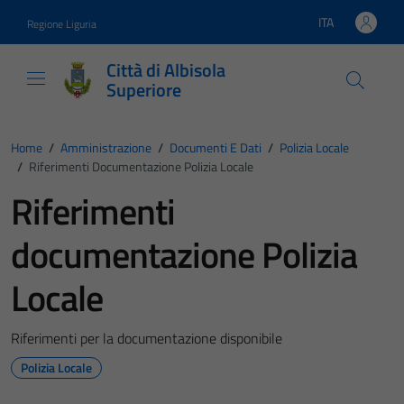
Vai ai contenuti
Vai al footer
ITA
Regione Liguria
Lingua attiva:
Città di Albisola
Superiore
Home
/
Amministrazione
/
Documenti E Dati
/
Polizia Locale
/
Riferimenti Documentazione Polizia Locale
Riferimenti
documentazione Polizia
Locale
Riferimenti per la documentazione disponibile
Polizia Locale